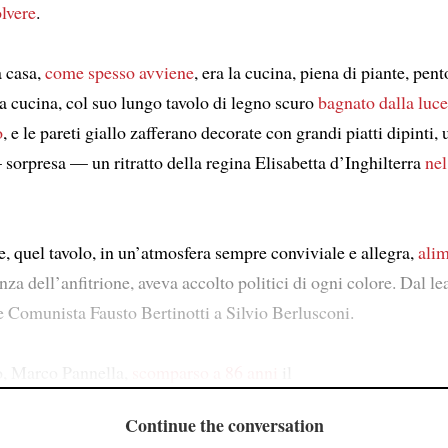
olvere
.
a casa,
come spesso avviene
, era la cucina, piena di piante, pent
La cucina, col suo lungo tavolo di legno scuro
bagnato dalla luce
o
, e le pareti giallo zafferano decorate con grandi piatti dipinti
 sorpresa — un ritratto della regina Elisabetta d’Inghilterra
nel
e, quel tavolo, in un’atmosfera sempre conviviale e allegra,
alim
nza dell’anfitrione, aveva accolto politici di ogni colore. Dal le
 Comunista Fausto Bertinotti a Silvio Berlusconi.
o, Marco Pannella,
scomparso a 86 anni
il
Continue the conversation