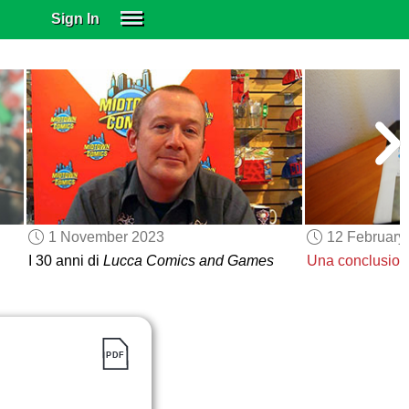
Sign In
SIGN IN
SUBSCRIBE
EDUCATIONAL LICENSES
GIFT CARDS
OTHER LANGUAGES
ABOUT US
ALEXA
1 November 2023
12 February
ADJUST COLORS
I 30 anni di
Lucca Comics and Games
Una conclusion