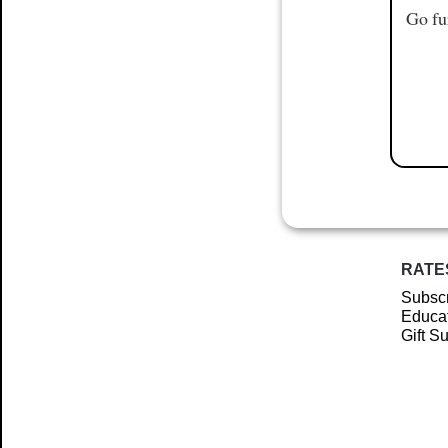
Go fu
RATE
Subscr
Educat
Gift S