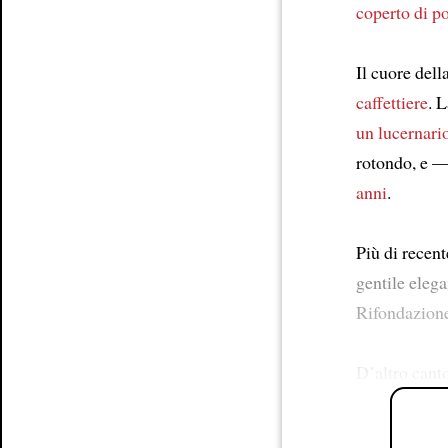
coperto di p
Il cuore dell
caffettiere
. 
un lucernari
rotondo, e —
anni
.
Più di recent
gentile elega
Rifondazione
D’altro cant