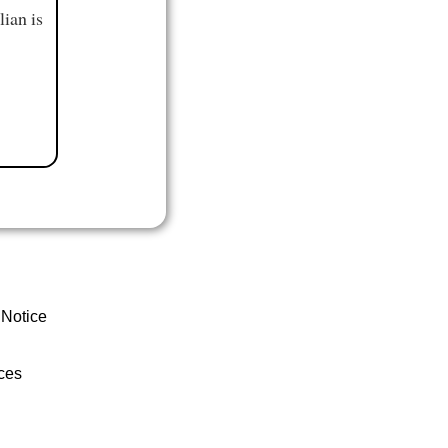
ian is
 Notice
ces