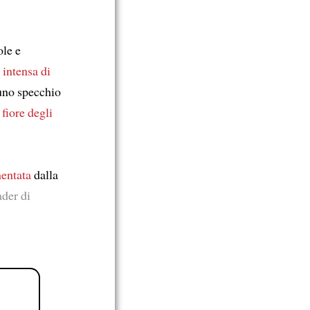
ole e
 intensa di
, uno specchio
 fiore degli
entata
dalla
ader di