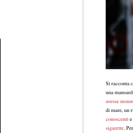
Article
Si racconta 
una mansarda
avesse nemme
di mare, un r
conoscenti
e 
sigarette
. Pe