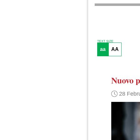
TEXT SIZE
aa
AA
Nuovo p
28 Febr