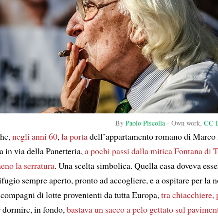
By
Paolo Piscolla
-
Own work
,
CC B
che,
negli anni 60
,
la porta
dell’appartamento romano di Marco 
 in via della Panetteria,
a pochi passi dalla mitica Fontana di T
no la serratura
. Una scelta simbolica. Quella casa doveva esse
ifugio sempre aperto, pronto ad accogliere, e a ospitare per la n
compagni di lotte provenienti da tutta Europa,
tra chiacchiere, 
r dormire, in fondo,
bastava un sacco a pelo gettato sul pavimen