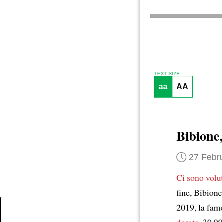
TEXT SIZE
aa
AA
Bibione,
27 Febr
Ci sono volu
fine, Bibion
2019, la fam
dorata
, 30.0