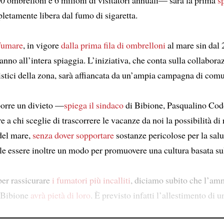
letamente libera dal fumo di sigaretta.
 fumare
, in vigore
dalla prima fila di ombrelloni
al mare sin dal 
anno all’intera spiaggia. L’iniziativa, che conta sulla collabora
ristici della zona, sarà affiancata da un’ampia campagna di com
orre un divieto —
spiega il sindaco
di Bibione, Pasqualino Co
 a chi sceglie di trascorrere le vacanze da noi la possibilità di 
 del mare,
senza dover sopportare
sostanze pericolose per la salut
le essere inoltre un modo per promuovere una cultura basata sul
er rassicurare
i fumatori più incalliti
, diciamo subito che l’am
 Bibione
avrà pietà di loro
. È previsto infatti l’allestimento di u