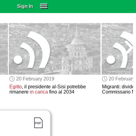
Sign In
SIGN IN
SUBSCRIBE
EDUCATIONAL LICENSES
GIFT CARDS
OTHER LANGUAGES
ABOUT US
ALEXA
20 February 2019
20 February
ADJUST COLORS
Egitto
, il presidente al-Sisi potrebbe
Migranti: divid
rimanere
in carica
fino al 2034
Commissario M