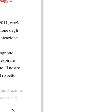
2011, verrà
zione degli
unicazione.
dognotto—
respirare
e. Il nostro
 rispetto”.
ministrazione
na serie di