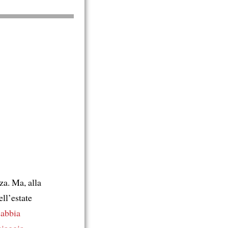
za. Ma, alla
ell’estate
sabbia
piaggia