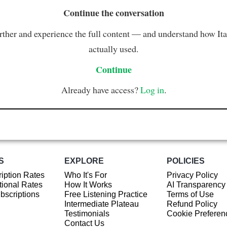
Continue the conversation
rther and experience the full content — and understand how Ital
actually used.
Continue
Already have access?
Log in
.
S
EXPLORE
POLICIES
iption Rates
Who It's For
Privacy Policy
ional Rates
How It Works
AI Transparency
ubscriptions
Free Listening Practice
Terms of Use
Intermediate Plateau
Refund Policy
Testimonials
Cookie Preferen
Contact Us