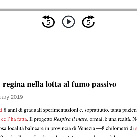
 regina nella lotta al fumo passivo
uary 2019
ti
8 anni di graduali sperimentazioni e, soprattutto, tanta pazien
e
ce l’ha fatta
. Il progetto
Respira il mare
, ormai, è una realtà. N
osa località balneare in provincia di Venezia —8 chilometri di
00 ombrelloni e 6 milioni di visitatori annuali— sarà la prima
s