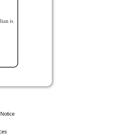
ian is
 Notice
ces