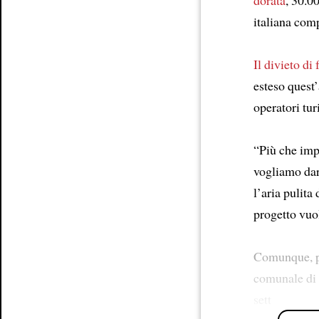
Article
italiana comp
Il divieto di
esteso quest’
operatori tu
“Più che imp
vogliamo dare
l’aria pulita
progetto vuo
Comunque, p
comunale di
sett