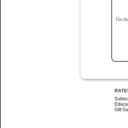
Go fu
RATE
Subscr
Educat
Gift S