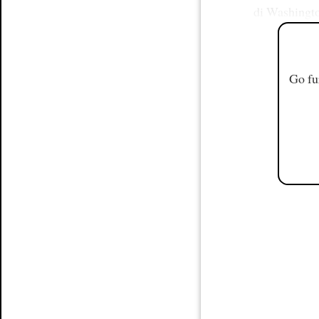
di Washingto
Go fu