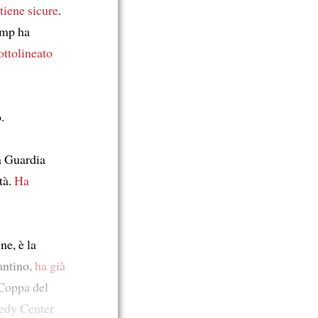
itiene sicure
.
ump ha
ottolineato
.
a Guardia
tà.
Ha
ne, è la
antino,
ha già
Coppa del
nedy Center