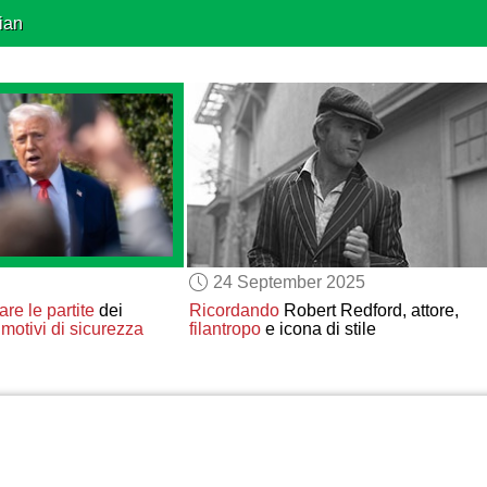
ian
24 September 2025
are
le partite
dei
Ricordando
Robert Redford, attore,
r
motivi di sicurezza
filantropo
e icona di stile