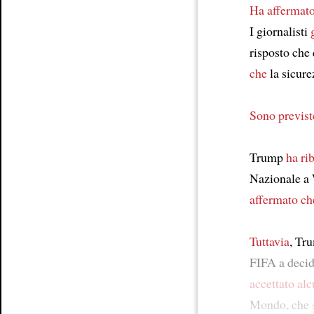
Ha affermat
I giornalisti
risposto che 
che
la sicure
Sono previst
Trump
ha ri
Nazionale a 
affermato ch
Tuttavia
, Tru
FIFA a decid
accettato
alc
Mondo, che