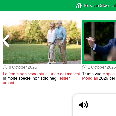
News in Slow Ital
8 October 2025
1 October 2025
Le femmine vivono più a lungo dei maschi
Trump vuole
spost
in molte specie, non solo negli
esseri
Mondiali
2026 pe
umani
.