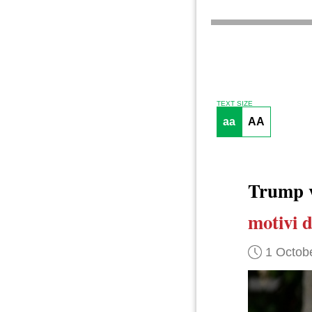
TEXT SIZE
aa
AA
Trump 
motivi d
1 Octob