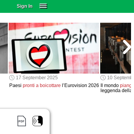
Sign In
SIGN IN
SUBSCRIBE
EDUCATIONAL LICENSES
GIFT CARDS
OTHER LANGUAGES
ABOUT US
ALEXA
17 September 2025
10 Septemb
ADJUST COLORS
Paesi
pronti a boicottare
l’Eurovision 2026
Il mondo
piange
leggenda della