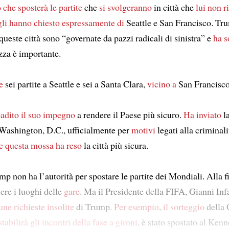
o che
sposterà
le partite
che
si svolgeranno
in città che
lui non r
gli hanno chiesto espressamente di
Seattle e San Francisco. Tr
queste città sono “governate da pazzi radicali di sinistra” e
ha s
zza è importante.
e
sei partite a Seattle e sei a Santa Clara,
vicino a
San Francisco
badito
il suo impegno
a rendere il Paese più sicuro.
Ha inviato
l
Washington, D.C., ufficialmente per
motivi
legati alla criminali
e
questa mossa
ha reso
la città più sicura.
mp non ha l’autorità per spostare le partite dei Mondiali. Alla fi
ere i luoghi delle
gare
. Ma il Presidente della FIFA, Gianni Inf
une richieste insolite
di Trump.
Per esempio
,
il sorteggio
della 
stabilirà
gli incontri della fase a gironi
, è stato spostato al Ken