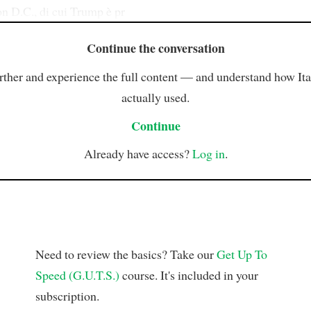
n D.C., di cui Trump è pr
Continue the conversation
rther and experience the full content — and understand how Ital
actually used.
Continue
Already have access?
Log in
.
Need to review the basics? Take our
Get Up To
Speed (G.U.T.S.)
course. It's included in your
subscription.