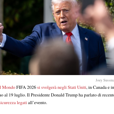
Joey Sussma
el Mondo
FIFA 2026
si svolgerà
negli Stati Uniti
, in Canada e i
o al 19 luglio. Il Presidente Donald Trump ha parlato di recent
sicurezza
legati
all’evento.