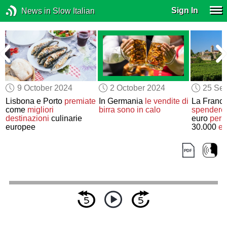
Sign In
News in Slow Italian
9 October 2024
2 October 2024
25 Se
Lisbona e Porto
premiate
In Germania
le vendite di
La Franc
come
migliori
birra
sono in calo
spendere
destinazioni
culinarie
euro
per 
europee
30.000
et