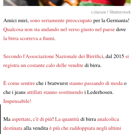
r.classen / Shutterstock
Amici miei,
sono seriamente preoccupato
per la Germania!
Qualcosa non sta andando nel verso giusto
nel paese
dove
la birra
scorreva a fiumi
.
Secondo l'Associazione Nazionale dei Birrifici
, dal 2015
si
registra
un costante calo delle vendite
di birra.
È come sentire
che i bratwurst
stanno passando di moda
o
che i jeans
attillati
stanno sostituendo
i Lederhosen.
Impensabile!
Ma
aspettate
,
c'è di più
!
La quantità
di birra
analcolica
Article
destinata
alla vendita
è più che raddoppiata
negli ultimi