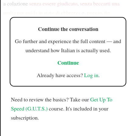
a colazione
senza essere giudicato
,
senza beccarti
una
multa per guida in stato di ebbrezza
o,
peggio
,
fin
Continue the conversation
Go further and experience the full content — and
understand how Italian is actually used.
Continue
Already have access?
Log in
.
Need to review the basics? Take our
Get Up To
Speed (G.U.T.S.)
course. It's included in your
subscription.