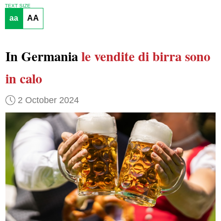
TEXT SIZE
aa
AA
In Germania
le vendite di birra
sono
in calo
2 October 2024