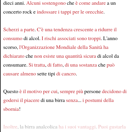
dieci anni.
Alcuni sostengono
che
è come andare
a un
concerto rock e
indossare i tappi per le orecchie
.
Scherzi a parte
.
C'è una tendenza crescente
a ridurre il
consumo
di alcol.
I rischi associati
sono troppi
. L'anno
scorso,
l'Organizzazione Mondiale della Sanità
ha
dichiarato
che
non esiste una quantità sicura
di alcol da
consumare.
Si tratta
,
di fatto
,
di una sostanza
che
può
causare
almeno
sette tipi
di cancro
.
Questo
è il motivo per cui
,
sempre più
persone
decidono di
godersi il piacere
di una birra
senza
...
i postumi della
sbornia
!
Inoltre
, la birra analcolica
ha i suoi vantaggi
.
Puoi gustarla