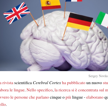
Sergey Noviko
a rivista
scientifica
Cerebral Cortex
ha pubblicato
un nuovo
st
abora le lingue
.
Nello specifico
,
la ricerca
si è concentrata
sul m
vvero
le persone che parlano
cinque o
più
lingue -
elaborano
qu
ello
.