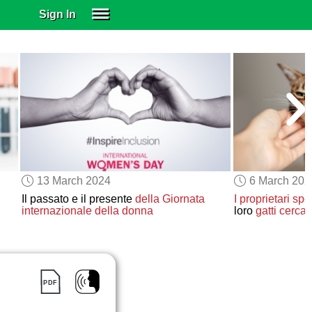
Sign In
SIGN IN
SUBSCRIBE
EDUCATIONAL LICENSES
GIFT CARDS
OTHER LANGUAGES
ABOUT US
ALEXA
13 March 2024
6 March 202
ADJUST COLORS
Il passato e il presente
della Giornata
I proprietari
spe
internazionale della donna
loro
gatti
cercano