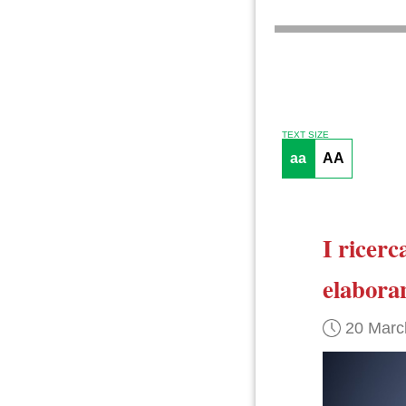
TEXT SIZE
aa
AA
I ricerc
elabora
20 Marc