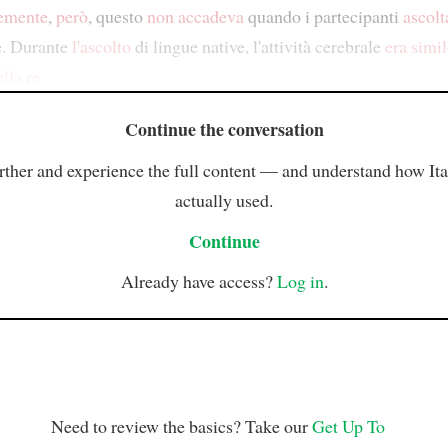
emente
,
però
, questo
non accadeva
quando i partecipanti
ascol
e. Durante
l'ascolto
di lingue native, l'attività cerebrale
era simil
lla re
Continue the conversation
rther and experience the full content — and understand how Ital
actually used.
Continue
Already have access?
Log in
.
Need to review the basics? Take our
Get Up To