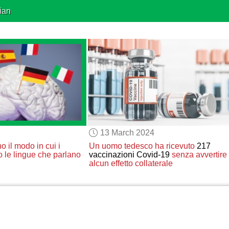
ian
13 March 2024
no
il modo in cui i
Un uomo tedesco
ha ricevuto
217
o
le lingue che parlano
vaccinazioni Covid-19
senza avvertire
alcun effetto collaterale