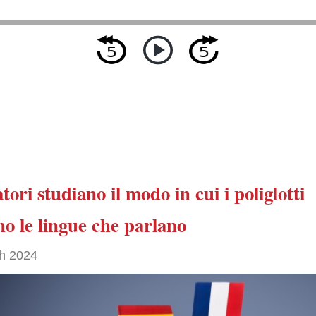
atori studiano
il modo in cui i poliglotti
no
le lingue che parlano
h 2024