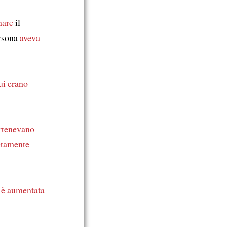
nare
il
ersona
aveva
ui erano
rtenevano
etamente
e
è aumentata