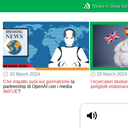
News in Slow Ital
20 March 2024
20 March 2024
Che impatto avrà sul giornalismo
la
I ricercatori studia
partnership di OpenAI con i media
poliglotti
elaboran
dell'UE
?