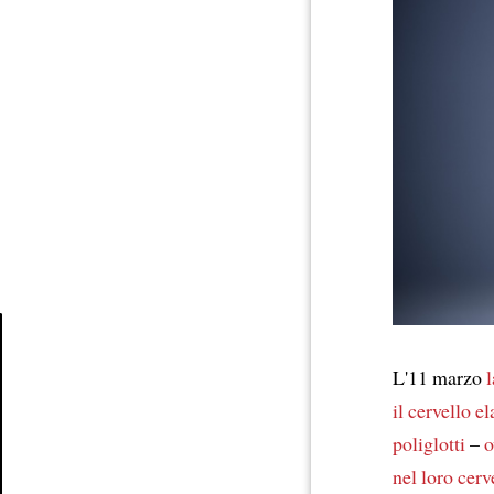
L'11 marzo
l
Article
il cervello
el
poliglotti
–
o
nel loro cerv