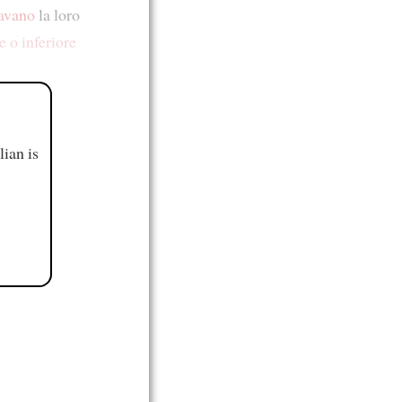
tavano
la loro
e o inferiore
ian is