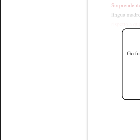
Sorprendent
lingua madr
rispetto
a que
Go fu