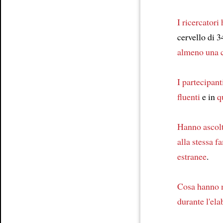
I ricercatori
cervello di 3
almeno
una 
I partecipant
fluenti
e in
q
Hanno ascol
alla stessa f
estranee
.
Cosa hanno m
durante l'el