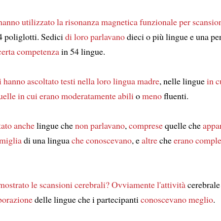
hanno utilizzato
la risonanza magnetica funzionale
per scansio
4 poliglotti. Sedici
di loro
parlavano
dieci o più lingue e una p
certa competenza
in 54 lingue.
i
hanno ascoltato testi
nella loro lingua madre
, nelle lingue
in c
uelle
in cui erano moderatamente abili
o
meno
fluenti.
tato
anche
lingue che
non parlavano
,
comprese
quelle che
appa
amiglia
di una lingua
che conoscevano
, e
altre
che
erano compl
ostrato le scansioni cerebrali?
Ovviamente
l'attività
cerebral
aborazione
delle lingue che i partecipanti
conoscevano meglio
.