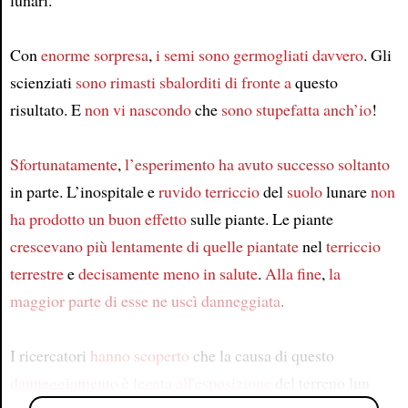
lunari.
Con
enorme sorpresa
,
i semi
sono germogliati davvero
. Gli
scienziati
sono rimasti sbalorditi di fronte a
questo
risultato. E
non vi nascondo
che
sono stupefatta anch’io
!
Sfortunatamente
,
l’esperimento
ha avuto successo
soltanto
in parte. L’inospitale e
ruvido terriccio
del
suolo
lunare
non
ha prodotto un buon effetto
sulle piante. Le piante
crescevano più lentamente di
quelle piantate
nel
terriccio
terrestre
e
decisamente
meno in salute
.
Alla fine
,
la
maggior parte di esse
ne uscì danneggiata
.
I ricercatori
hanno scoperto
che la causa di questo
danneggiamento
è legata
all'esposizione
del terreno lun