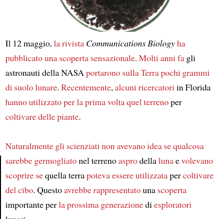
Il 12 maggio,
la rivista
Communications Biology
ha
pubblicato
una scoperta sensazionale
.
Molti anni fa
gli
astronauti della NASA
portarono sulla Terra
pochi grammi
di suolo lunare
.
Recentemente
,
alcuni ricercatori
in Florida
hanno utilizzato
per la prima volta
quel terreno
per
coltivare delle piante
.
Naturalmente
gli scienziati
non avevano idea se
qualcosa
sarebbe germogliato
nel terreno
aspro
della
luna
e
volevano
scoprire se
quella terra
poteva essere utilizzata
per
coltivare
Article
del cibo
. Questo
avrebbe rappresentato
una
scoperta
importante per
la prossima generazione
di
esploratori