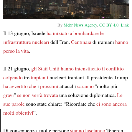
By
Mehr News Agency
,
CC BY 4.0
,
Link
Il 13 giugno, Israele
ha iniziato a bombardare
le
infrastrutture nucleari
dell’Iran.
Centinaia
di iraniani
hanno
perso la vita
.
Il 21 giugno,
gli Stati Uniti
hanno intensificato il conflitto
colpendo
tre
impianti
nucleari iraniani. Il presidente Trump
ha avvertito che
i
prossimi
attacchi
saranno
"molto più
gravi
"
se non verrà trovata
una soluzione diplomatica.
Le
sue parole
sono state chiare: “Ricordate che
ci sono ancora
molti obiettivi
”.
Article
Di conseguenza, molte persone
stanno lasciando
Teheran.