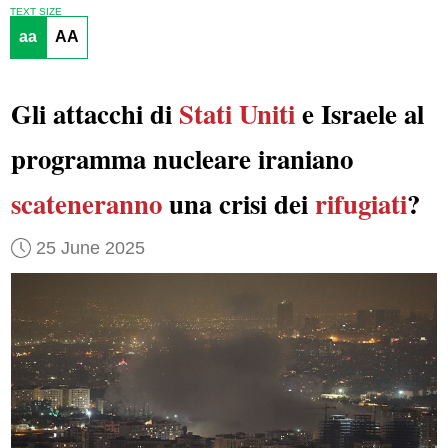
TEXT SIZE
aa
AA
Gli attacchi di
Stati Uniti
e Israele al
programma nucleare iraniano
scateneranno
una crisi dei
rifugiati
?
25 June 2025