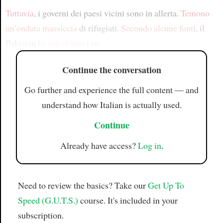
Tuttavia
, i governi dei paesi vicini sono in allerta.
Temono
un’ondata massiccia
di rifugiati.
Secondo alcune fonti
, il
Pakistan
ha già chiuso
i co
Continue the conversation
Go further and experience the full content — and
understand how Italian is actually used.
Continue
Already have access?
Log in
.
Need to review the basics? Take our
Get Up To
Speed (G.U.T.S.)
course. It's included in your
subscription.