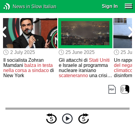
Sign In
News in Slow Italian
2 July 2025
25 June 2025
25 Ju
Il socialista Zohran
Gli attacchi di
Stati Uniti
Un rappo
Mamdani
balza in testa
e Israele al programma
del nega
nella corsa a sindaco
di
nucleare iraniano
climatico
New York
scateneranno
una crisi
disinform
dei
rifugiati
?