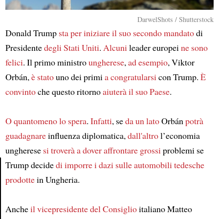
DarwelShots / Shutterstock
Donald Trump
sta per iniziare
il suo secondo mandato
di
Presidente
degli Stati Uniti
.
Alcuni
leader europei
ne sono
felici
. Il primo ministro
ungherese
,
ad esempio
, Viktor
Orbán,
è stato
uno dei primi
a congratularsi
con Trump.
È
convinto
che questo ritorno
aiuterà il suo Paese
.
O quantomeno
lo spera
.
Infatti
, se
da un lato
Orbán
potrà
guadagnare
influenza diplomatica,
dall'altro
l’economia
ungherese
si troverà a dover affrontare
grossi
problemi se
Trump decide
di imporre i dazi
sulle automobili tedesche
prodotte
in Ungheria.
Article
Anche
il vicepresidente del Consiglio
italiano Matteo