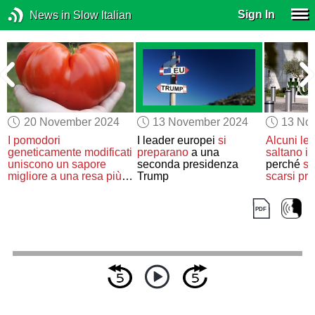
Sign In
News in Slow Italian
20 November 2024
13 November 2024
13 No
I pomodori
I leader europei
si
Alcuni le
geneticamente modificati
preparano
a una
saltano
il
uniscono
un sapore
seconda presidenza
perché
sc
migliore
a una resa più
Trump
scarsi pr
alta
finora