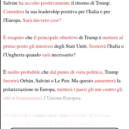
Salvini
ha accolto positivamente
il ritorno di Trump.
Considera
la sua leadership positiva per l'Italia e per
l'Europa.
Sarà davvero così?
È risaputo
che
il principale obiettivo
di Trump è
mettere al
primo posto
gli interessi
degli Stati Uniti.
Sosterrà
l'Italia o
l'Ungheria quando
sarà
necessario?
È
molto probabile
che
dal punto di vista politico
, Trump
favorirà
Orbán, Salvini o Le Pen. Ma questo
aumenterà
la
polarizzazione in Europa,
metterà i paesi gli uni contro gli
altri
e
frammenterà
l’Unione Europea.
Ovviamente
i conservatori sono
contenti
.
Si sentono
legittimati
dal ritorno di Trump, e si sentono
più f