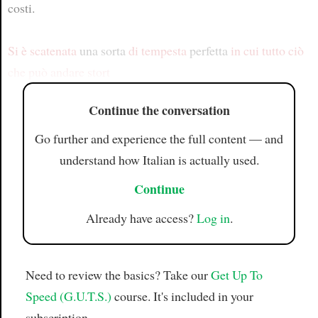
costi.
Si è scatenata
una sorta
di tempesta
perfetta
in cui tutto ciò
che può andare stort
Continue the conversation
Go further and experience the full content — and
understand how Italian is actually used.
Continue
Already have access?
Log in
.
Need to review the basics? Take our
Get Up To
Speed (G.U.T.S.)
course. It's included in your
subscription.