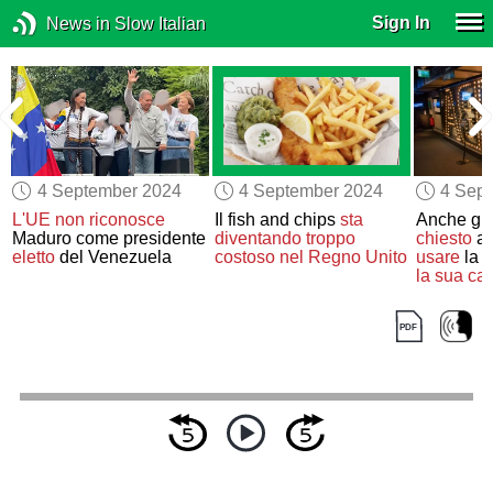
Sign In
News in Slow Italian
4 September 2024
4 September 2024
4 Sep
e
L'UE
non riconosce
Il fish and chips
sta
Anche gl
Maduro come presidente
diventando
troppo
chiesto
a 
eletto
del Venezuela
costoso
nel Regno Unito
usare
la l
la sua c
elettorale
.