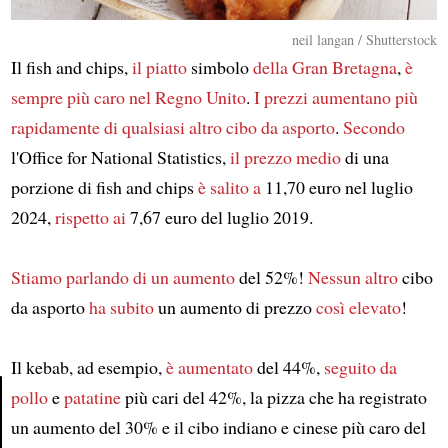
neil langan / Shutterstock
Il fish and chips,
il piatto
simbolo
della Gran Bretagna
,
è
sempre più caro
nel Regno Unito
.
I prezzi
aumentano più
rapidamente
di qualsiasi altro cibo da asporto
.
Secondo
l'Office for National Statistics,
il prezzo medio
di una
porzione di fish and chips
è salito a
11,70 euro nel luglio
2024,
rispetto ai
7,67 euro del luglio 2019.
Stiamo parlando di un aumento
del 52%!
Nessun altro
cibo
da asporto
ha subito
un aumento di prezzo
così elevato
!
Il kebab, ad esempio,
è aumentato
del 44%,
seguito da
pollo
e
patatine
più cari del 42%, la pizza che ha registrato
un aumento del 30% e il cibo indiano e cinese più caro del
Article