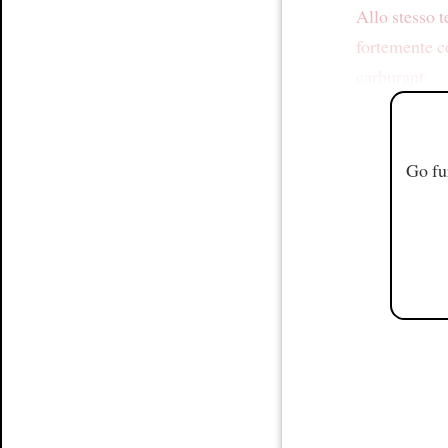
Allo stesso 
fortemente c
carburant
Go fu