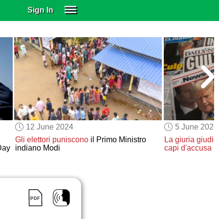
Sign In
SIGN IN
SUBSCRIBE
EDUCATIONAL LICENSES
GIFT CARDS
OTHER LANGUAGES
ABOUT US
ALEXA
12 June 2024
5 June 2024
ADJUST COLORS
Gli elettori puniscono
il Primo Ministro
La giuria giudic
Day
indiano Modi
capi d'accusa