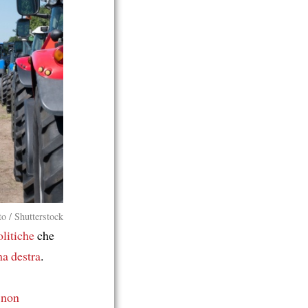
o / Shutterstock
litiche
che
ma destra
.
,
non