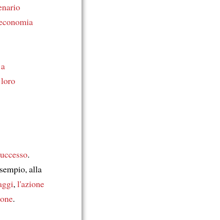
enario
'economia
 a
l loro
successo
.
esempio, alla
aggi
,
l'azione
sone
.