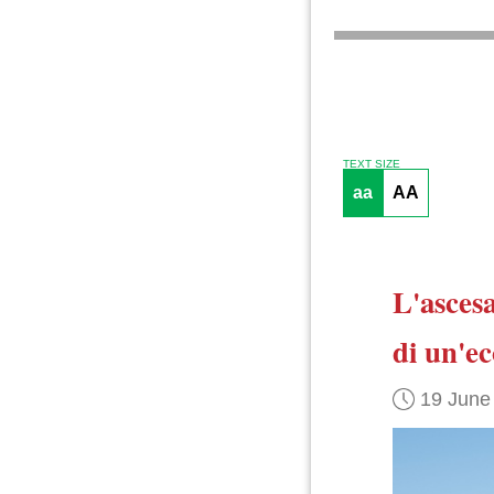
TEXT SIZE
aa
AA
L'ascesa
di un'e
19 June