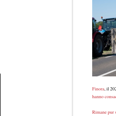
Finora
, il 2
Article
hanno consac
Rimane pur 