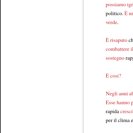
possiamo ig
politico.
È u
verde
.
È risaputo
ch
combattere
i
sostegno
rap
È cosi?
Negli anni
a
Esse hanno 
rapida
cresci
per il clima 