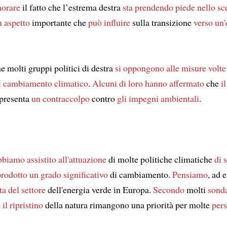
norare
il fatto che l’estrema destra
sta prendendo piede
nello sc
n aspetto
importante che
può influire
sulla transizione
verso un
e molti gruppi politici di destra
si oppongono alle misure
volte
l cambiamento climatico
.
Alcuni di loro
hanno affermato
che
i
presenta
un contraccolpo
contro
gli impegni ambientali
.
bbiamo assistito
all'attuazione
di molte politiche climatiche
di 
prodotto
un grado significativo
di cambiamento.
Pensiamo
, ad 
ta
del settore
dell'energia verde in Europa.
Secondo
molti
sond
e
il ripristino
della natura rimangono una priorità per molte
per