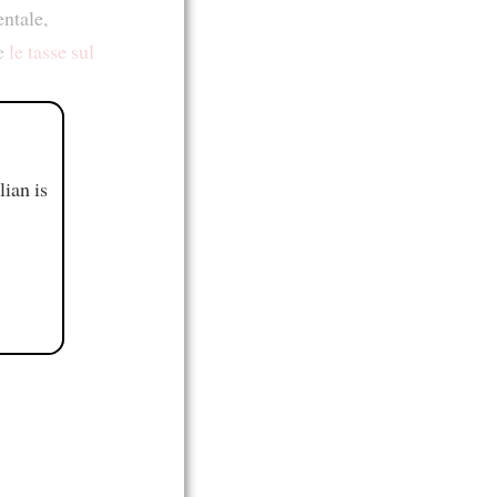
entale,
e
le tasse sul
ian is