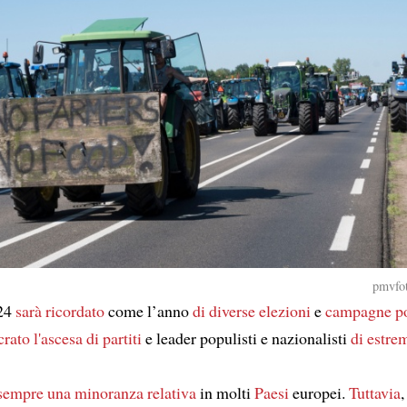
pmvfot
024
sarà ricordato
come l’anno
di diverse elezioni
e
campagne po
rato l'ascesa
di partiti
e leader populisti e nazionalisti
di estre
sempre una minoranza relativa
in molti
Paesi
europei.
Tuttavia