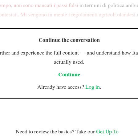
tempo
,
non sono mancati i passi falsi
in termini di politica ambi
ontestati
.
Mi vengono in mente
i regolamenti agricoli olandesi
Continue the conversation
rther and experience the full content — and understand how Ital
actually used.
Continue
Already have access?
Log in
.
Need to review the basics? Take our
Get Up To