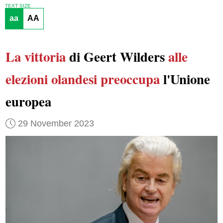
TEXT SIZE
aa
AA
La vittoria
di Geert Wilders
alle
elezioni olandesi
preoccupa
l'Unione
europea
29 November 2023