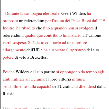
-
Durante la campagna elettorale
, Geert Wilders
ha
proposto
un referendum
per l'uscita dei Paesi Bassi
dall'UE
.
Inoltre
,
ha ribadito
che
fino a quando
non si svolgerà
il
referendum,
qualunque contributo finanziario
all’Unione
verrà sospeso
.
Si è detto contrario
ad un'ulteriore
allargamento
dell'UE e
ha auspicato il ripristino
del suo
potere
di veto a Bruxelles.
Poiché
Wilders e il suo partito
si oppongono da tempo
agli
aiuti militari
all'Ucraina
, la loro vittoria
influirà
sensibilmente
sulla capacità
dell'Ucraina
di difendersi
dalla
Russia.
D’ora in avanti
la posizione
del governo olandese
sul