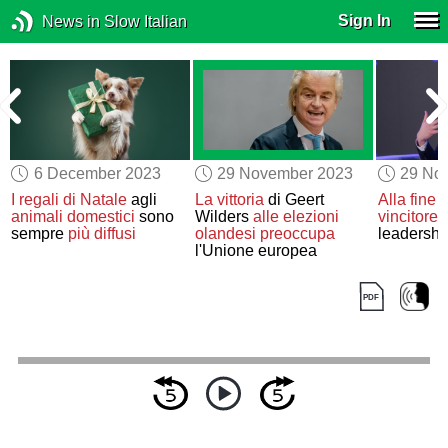
Sign In
News in Slow Italian
6 December 2023
29 November 2023
29 No
I regali di Natale
agli
La vittoria
di Geert
Alla fine
c
animali domestici
sono
Wilders
alle elezioni
vincitore
d
a
sempre
più diffusi
olandesi
preoccupa
leadershi
l'Unione europea