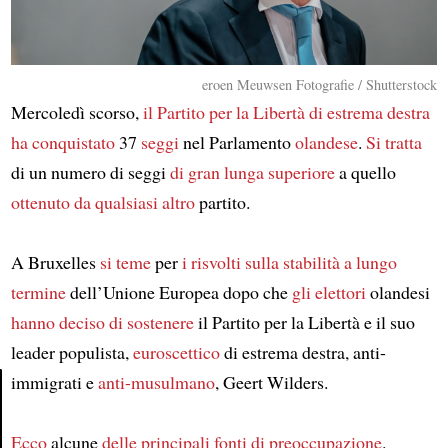
eroen Meuwsen Fotografie / Shutterstock
Mercoledì scorso,
il Partito per la Libertà di estrema destra
ha conquistato
37
seggi
nel Parlamento
olandese
.
Si tratta
di un numero di seggi
di gran lunga superiore
a quello
ottenuto
da qualsiasi altro
partito.
A Bruxelles
si teme
per
i risvolti
sulla stabilità a lungo
termine
dell’Unione Europea dopo che
gli elettori
olandesi
hanno deciso di sostenere
il Partito per la Libertà e il suo
leader populista,
euroscettico
di estrema destra, anti-
immigrati e
anti-musulmano
, Geert Wilders.
Article
Ecco
alcune
delle principali fonti di preoccupazione
.