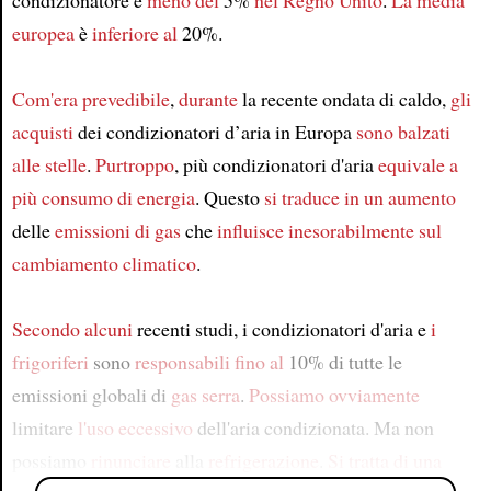
condizionatore e
meno del
5%
nel Regno Unito
.
La media
europea
è
inferiore al
20%.
Com'era prevedibile
,
durante
la recente ondata di caldo,
gli
acquisti
dei condizionatori d’aria in Europa
sono balzati
alle stelle
.
Purtroppo
, più condizionatori d'aria
equivale a
più consumo di energia
. Questo
si traduce in
un aumento
delle
emissioni di gas
che
influisce inesorabilmente sul
cambiamento climatico
.
Secondo
alcuni
recenti studi, i condizionatori d'aria e
i
frigoriferi
sono
responsabili fino al
10% di tutte le
emissioni globali di
gas serra
.
Possiamo
ovviamente
limitare
l'uso eccessivo
dell'aria condizionata. Ma non
possiamo
rinunciare
alla
refrigerazione
.
Si tratta di una