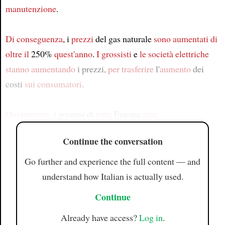
manutenzione
.
Di conseguenza
, i
prezzi
del gas naturale
sono aumentati
di
oltre il
250%
quest'anno
.
I grossisti
e
le società elettriche
stanno aumentando
i prezzi,
per trasferire
l'
aumento
dei
costi
sui consumatori
.
Ovviamente
, i governi di
tutta
Europa
stan
Continue the conversation
Go further and experience the full content — and
understand how Italian is actually used.
Continue
Already have access?
Log in
.