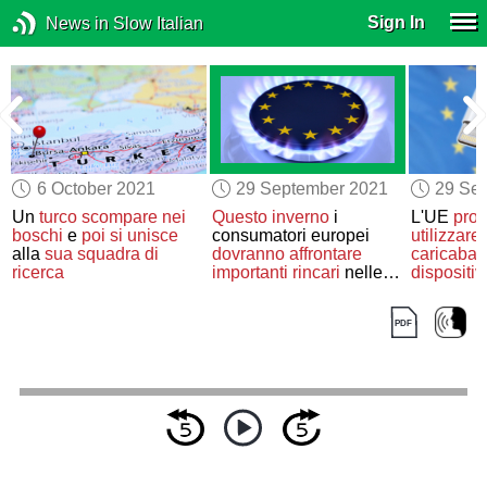
Sign In
News in Slow Italian
6 October 2021
29 September 2021
29 Se
Un
turco
scompare
nei
Questo inverno
i
L'UE
pro
boschi
e
poi
si unisce
consumatori europei
utilizzare
alla
sua
squadra di
dovranno
affrontare
caricabatt
ricerca
importanti
rincari
nelle
dispositiv
bollette
energetiche