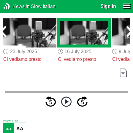
Sign In
News in Slow Italian
23 July 2025
16 July 2025
9 July
Ci vediamo presto
Ci vediamo presto
Ci vediam
TEXT SIZE
aa
AA