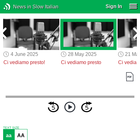
Sign In
News in Slow Italian
4 June 2025
28 May 2025
21 Ma
Ci vediamo presto!
Ci vediamo presto
Ci vediam
TEXT SIZE
aa
AA