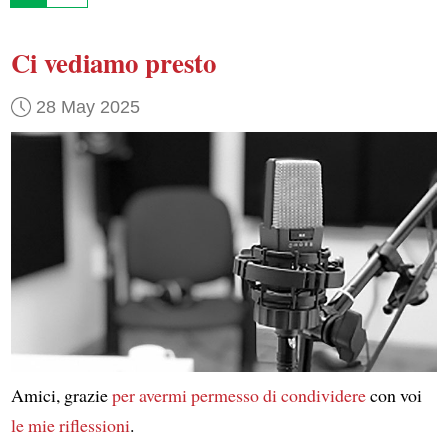
Ci vediamo presto
28 May 2025
Amici, grazie
per avermi permesso di condividere
con voi
le mie riflessioni
.