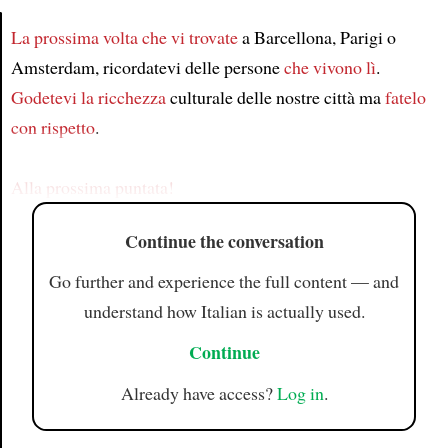
La prossima volta che vi trovate
a Barcellona, Parigi o
Amsterdam, ricordatevi delle persone
che vivono lì
.
Article
Godetevi
la ricchezza
culturale delle nostre città ma
fatelo
con rispetto
.
Alla prossima puntata!
Continue the conversation
Go further and experience the full content — and
understand how Italian is actually used.
Continue
Already have access?
Log in
.