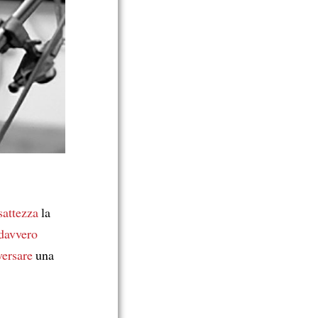
sattezza
la
davvero
versare
una