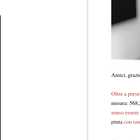
Article
Amici, graz
Oltre a pres
misura: 568,
senso
essere
pinta
con tan