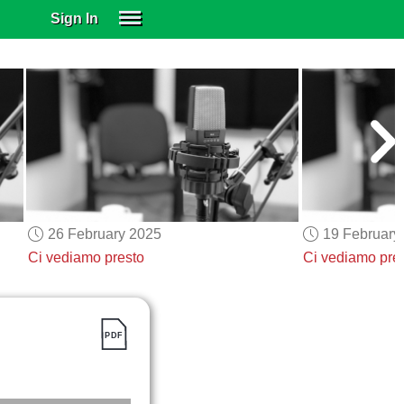
Sign In
SIGN IN
SUBSCRIBE
EDUCATIONAL LICENSES
GIFT CARDS
OTHER LANGUAGES
ABOUT US
ALEXA
26 February 2025
19 February
ADJUST COLORS
Ci vediamo presto
Ci vediamo pre