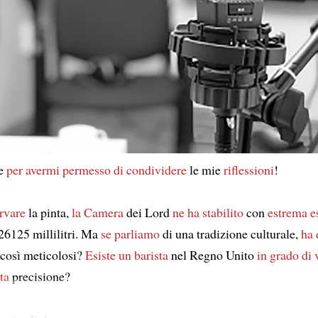
ie
per avermi permesso di condividere
le mie
riflessioni
!
ervare
la pinta,
la Camera
dei Lord
ne ha stabilito
con
estrema e
26125 millilitri. Ma
se parliamo
di una tradizione culturale,
ha 
così meticolosi?
Esiste un barista
nel Regno Unito
in grado di 
ta
precisione?