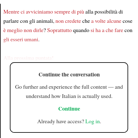
Mentre ci avviciniamo sempre di più
alla possibilità di
parlare con gli animali,
non credete
che
a volte
alcune
cose
Article
è meglio non dirle
?
Soprattutto
quando
si ha a che fare
con
gli esseri umani
.
Alla prossima puntata!
Continue the conversation
Go further and experience the full content — and
understand how Italian is actually used.
Continue
Already have access?
Log in
.