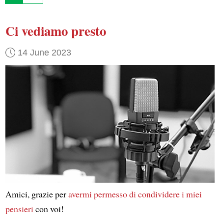
Ci vediamo presto
14 June 2023
Amici, grazie per
avermi permesso di condividere
i miei
pensieri
con voi!