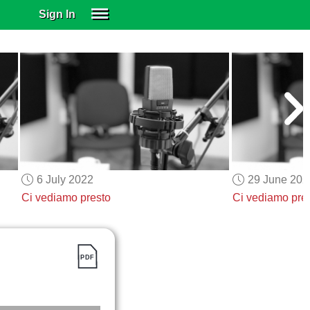
Sign In
SIGN IN
SUBSCRIBE
EDUCATIONAL LICENSES
GIFT CARDS
OTHER LANGUAGES
ABOUT US
ALEXA
6 July 2022
29 June 202
ADJUST COLORS
Ci vediamo presto
Ci vediamo pre