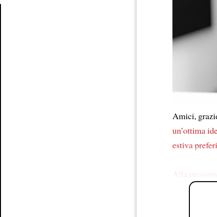
Article
Amici, graz
un’ottima id
estiva prefer
Alla prossim