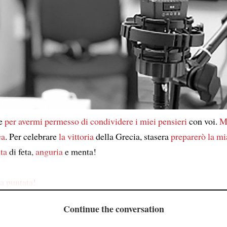
ie
per avermi permesso di condividere
i miei pensieri
con voi.
M
ea
. Per celebrare
la vittoria
della Grecia, stasera
preparerò
la mi
ita
di feta,
anguria
e menta!
a puntata!
Continue the conversation