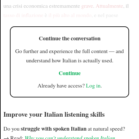
una crisi economica estremamente
grave
.
Attualmente
, il
tasso di inflazione
è
il più alto al mondo
, e nel paese
Continue the conversation
Go further and experience the full content — and
understand how Italian is actually used.
Continue
Already have access?
Log in
.
Improve your Italian listening skills
struggle with spoken Italian
Do you
at natural speed?
→ Read:
Why you can't understand spoken Italian