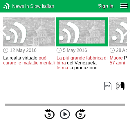
Sign In
News in Slow Italian
12 May 2016
5 May 2016
28 Apr
La realtà virtuale
può
La più grande fabbrica di
Muore
Pr
curare le malattie mentali
birra
del Venezuela
57 anni
l
ferma
la produzione