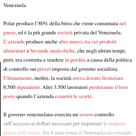
Venezuela.
Polar produce l’80% della birra che viene consumata
nel
paese
, ed è la più grande
società
privata del Venezuela.
L’azienda
produce anche
altre merci
,
tra cui
prodotti
alimentari
e
bevande analcoliche
, che negli ultimi tempi,
però, era costretta a vendere
in perdita
a causa della politica
di controllo sui
prezzi
imposta dal governo socialista.
Ultimamente
, inoltre, la società
aveva dovuto licenziare
Article
6.500
dipendenti
. Altri 3.500 lavoratori
perderanno il loro
posto
quando l’azienda
esaurirà le scorte
.
Il governo venezuelano esercita un
severo
controllo
sull’accesso ai dollari necessari per importare
le materie
prime
dall’estero
. Da 8 anni ormai il Venezuela sta vivendo