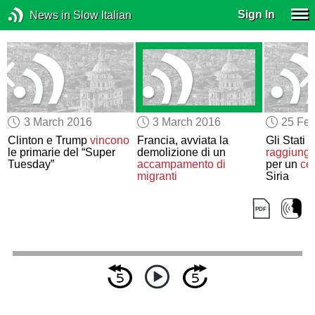
Sign In
News in Slow Italian
3 March 2016
3 March 2016
25 Feb
Clinton e Trump
vincono
Francia, avviata la
Gli Stati 
le primarie del “Super
demolizione di un
raggiung
Tuesday”
accampamento di
per un
ces
migranti
Siria