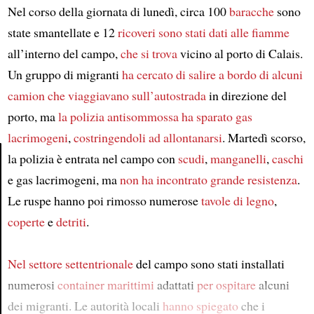
Nel corso della giornata di lunedì, circa 100
baracche
sono
state smantellate e 12
ricoveri
sono stati dati alle fiamme
all’interno del campo,
che si trova
vicino al porto di Calais.
Un gruppo di migranti
ha cercato di salire a bordo di alcuni
camion
che viaggiavano
sull’autostrada
in direzione del
porto, ma
la polizia antisommossa
ha sparato gas
lacrimogeni
,
costringendoli ad allontanarsi
. Martedì scorso,
la polizia è entrata nel campo con
scudi
,
manganelli
,
caschi
e gas lacrimogeni, ma
non ha incontrato grande resistenza
.
Article
Le ruspe hanno poi rimosso numerose
tavole di legno
,
coperte
e
detriti
.
Nel settore settentrionale
del campo sono stati installati
numerosi
container marittimi
adattati
per ospitare
alcuni
dei migranti. Le autorità locali
hanno spiegato
che i