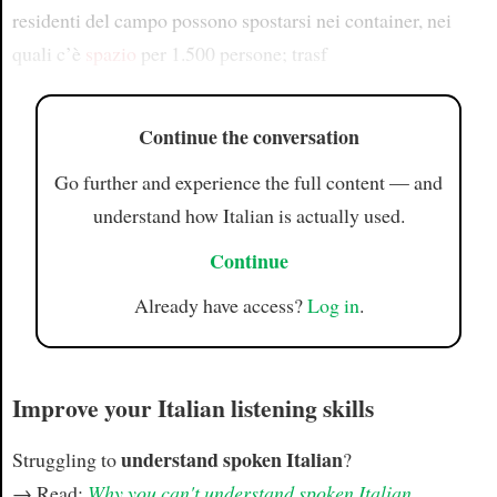
residenti del campo possono spostarsi nei container, nei
quali c’è
spazio
per 1.500 persone; trasf
Continue the conversation
Go further and experience the full content — and
understand how Italian is actually used.
Continue
Already have access?
Log in
.
Improve your Italian listening skills
understand spoken Italian
Struggling to
?
→ Read:
Why you can't understand spoken Italian