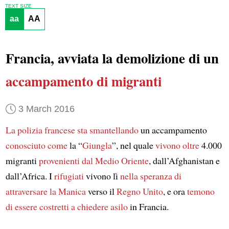
TEXT SIZE
aa
AA
Francia, avviata la demolizione di un
accampamento di migranti
3 March 2016
La polizia francese sta smantellando
un accampamento
conosciuto come
la “
Giungla
”, nel quale
vivono
oltre
4.000
migranti
provenienti dal Medio Oriente
, dall’Afghanistan e
dall’Africa. I
rifugiati
vivono lì
nella speranza di
attraversare la Manica
verso il
Regno Unito
, e ora
temono
di essere costretti a chiedere asilo
in Francia.