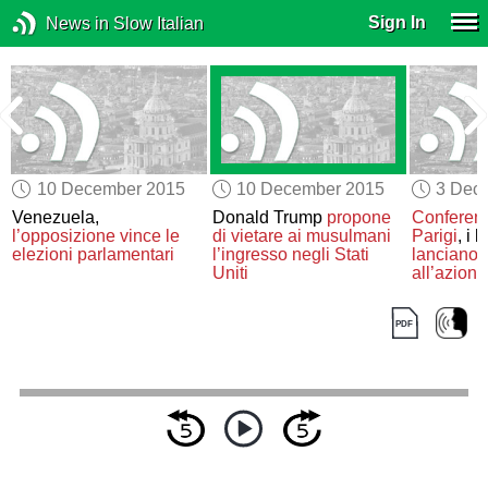
Sign In
News in Slow Italian
10 December 2015
10 December 2015
3 Dec
l
Venezuela,
Donald Trump
propone
Conferenz
l’opposizione vince le
di vietare ai musulmani
Parigi
, i 
elezioni parlamentari
l’ingresso negli Stati
lanciano 
Uniti
all’azione