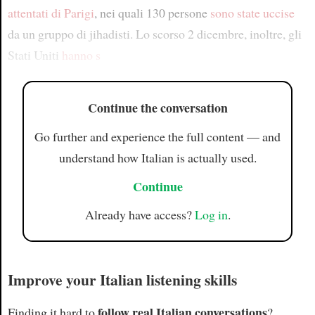
attentati di Parigi
, nei quali 130 persone
sono state uccise
da un gruppo di jihadisti. Lo scorso 2 dicembre, inoltre, gli
Stati Uniti
hanno s
Continue the conversation
Go further and experience the full content — and
understand how Italian is actually used.
Continue
Already have access?
Log in
.
Improve your Italian listening skills
follow real Italian conversations
Finding it hard to
?