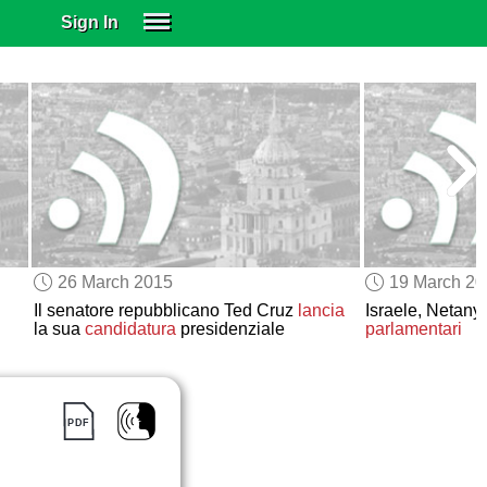
Sign In
SIGN IN
SUBSCRIBE
EDUCATIONAL LICENSES
GIFT CARDS
OTHER LANGUAGES
ABOUT US
ALEXA
26 March 2015
19 March 2
ADJUST COLORS
Il senatore repubblicano Ted Cruz
lancia
Israele, Netan
la sua
candidatura
presidenziale
parlamentari