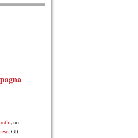
pagna
outhi
, un
paese
. Gli