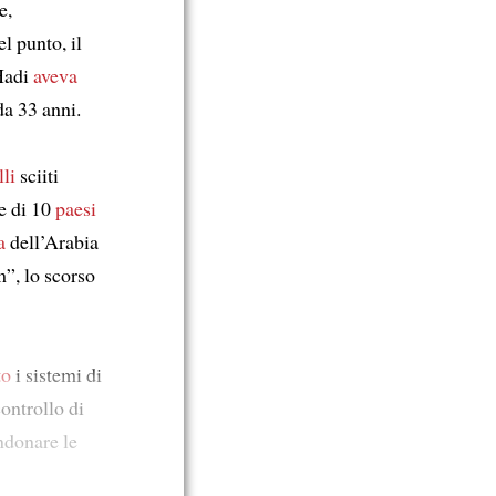
e,
l punto, il
Hadi
aveva
a 33 anni.
lli
sciiti
e di 10
paesi
a
dell’Arabia
”, lo scorso
to
i sistemi di
ontrollo di
donare le