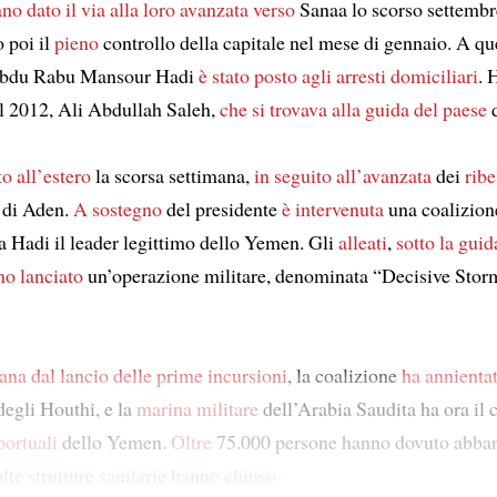
no dato il via alla loro avanzata verso
Sanaa lo scorso settembr
 poi il
pieno
controllo della capitale nel mese di gennaio. A que
Abdu Rabu Mansour Hadi
è stato posto
agli arresti domiciliari
. 
el 2012, Ali Abdullah Saleh,
che si trovava alla guida del paese
d
to all’estero
la scorsa settimana,
in seguito all’avanzata
dei
ribe
à di Aden.
A sostegno
del presidente
è intervenuta
una coalizion
a Hadi il leader legittimo dello Yemen. Gli
alleati
,
sotto la guid
o lanciato
un’operazione militare, denominata “Decisive Storm
ana dal lancio delle prime incursioni
, la coalizione
ha annienta
egli Houthi, e la
marina militare
dell’Arabia Saudita ha ora il c
 portuali
dello Yemen.
Oltre
75.000 persone hanno dovuto abban
lte strutture sanitarie
hanno chiuso