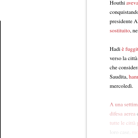
Houthi
aveva
conquistando
presidente 
sostituito
, n
Article
Hadi
è fuggi
verso la citt
che consider
Saudita,
hann
mercoledì.
A una settim
difesa aerea
d
tutte le città
loro case,
mo