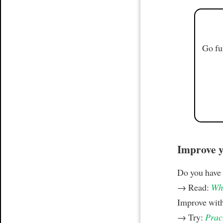
Go fu
Improve yo
Do you have
→ Read:
Why
Improve wit
→ Try:
Prac