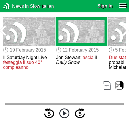
Sign In
News in Slow Italian
19 February 2015
12 February 2015
5 Febr
Il Saturday Night Live
Jon Stewart
lascia
il
Due statu
festeggia
il suo 40°
Daily Show
probabil
compleanno
Michelan