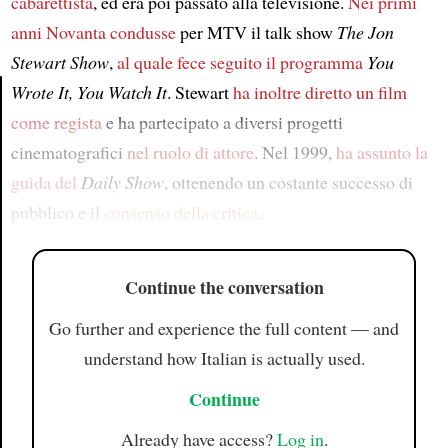
cabarettista
, ed era poi passato alla televisione.
Nei primi
anni Novanta
condusse
per MTV il talk show
The Jon
Stewart Show
,
al quale fece seguito il programma
You
Wrote It, You Watch It
. Stewart
ha inoltre diretto un film
come regista
e ha partecipato a diversi progetti
Article
cinematografici
nel ruolo di attore
. Nel 1999,
ha assunto la
guida del
Daily Show
, ottenendo un costante successo di
pubblico e il
consenso della critica
.
Continue the conversation
Go further and experience the full content — and
understand how Italian is actually used.
Continue
Already have access?
Log in
.