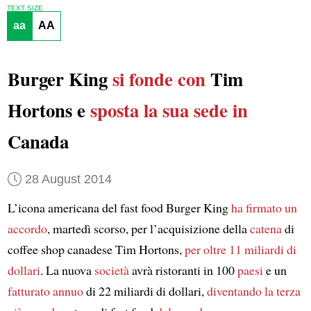
TEXT SIZE
aa
AA
Burger King
si fonde con
Tim
Hortons e
sposta la sua sede in
Canada
28 August 2014
L’icona americana del fast food Burger King
ha firmato un
accordo
, martedì scorso, per l’acquisizione della
catena
di
coffee shop canadese Tim Hortons,
per oltre 11 miliardi di
dollari
. La nuova
società
avrà ristoranti in 100
paesi
e un
fatturato annuo
di 22 miliardi di dollari,
diventando
la terza