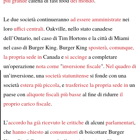
più grande
catena di fast food
del mondo
.
Le due società continueranno
ad essere amministrate
nei
loro
uffici centrali
. Oakville, nello stato canadese
dell’Ontario, nel caso di Tim Hortons e la città di Miami
nel caso di Burger King. Burger King
sposterà, comunque,
la propria sede in
Canada e
si accinge
a completare
un'operazione
nota come
"
inversione fiscale
".
Nel quadro di
un’inversione, una
società statunitense
si fonde con una
società
estera
più piccola
, e
trasferisce la propria sede in
un
Article
paese con
aliquote fiscali
più basse
al fine di ridurre
il
proprio carico fiscale
.
L’
accordo
ha già ricevuto le critiche
di alcuni
parlamentari
,
che
hanno chiesto
ai
consumatori
di boicottare Burger