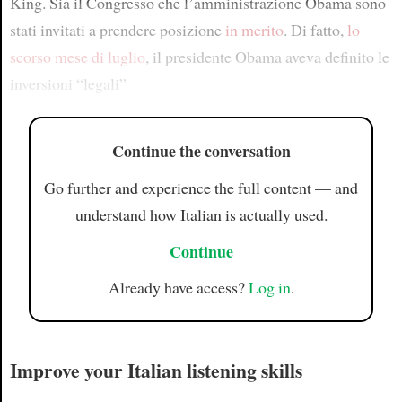
King. Sia il Congresso che l’amministrazione Obama sono
stati invitati a prendere posizione
in merito
. Di fatto,
lo
scorso mese di luglio
, il presidente Obama aveva definito le
inversioni “legali”
Continue the conversation
Go further and experience the full content — and
understand how Italian is actually used.
Continue
Already have access?
Log in
.
Improve your Italian listening skills