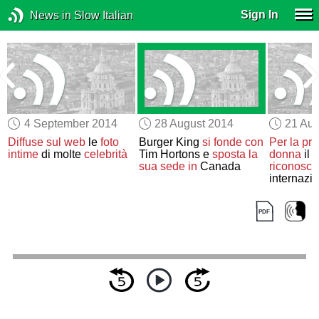
Sign In
News in Slow Italian
4 September 2014
28 August 2014
21 Aug
Diffuse sul web
le
foto
Burger King
si fonde con
Per la pri
intime
di molte
celebrità
Tim Hortons e
sposta la
donna
il 
sua sede in
Canada
riconosci
internazio
ricerca m