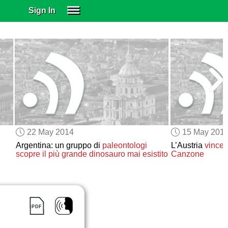
Sign In
SIGN IN
SUBSCRIBE
EDUCATIONAL LICENSES
GIFT CARDS
OTHER LANGUAGES
ABOUT US
ALEXA
22 May 2014
15 May 201
ADJUST COLORS
Argentina: un gruppo di
paleontologi
L’Austria
vince
l
scopre
il più grande dinosauro mai esistito
Canzone