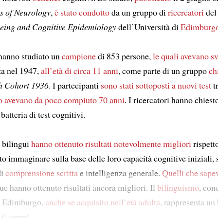
s of Neurology
,
è stato condotto
da un gruppo di
ricercatori
de
geing and Cognitive Epidemiology
dell’Università di
Edimburg
 hanno studiato un
campione
di 853 persone,
le quali avevano sv
za nel 1947,
all’età di circa 11 anni
, come parte di un gruppo
ch
th Cohort 1936
. I partecipanti
sono stati sottoposti a nuovi test
tr
 avevano da poco compiuto 70 anni
. I ricercatori hanno chiest
batteria di test cognitivi.
i bilingui
hanno ottenuto risultati notevolmente migliori
rispett
to immaginare sulla base delle loro capacità cognitive iniziali,
i
comprensione scritta
e intelligenza generale.
Quelli che sape
gue hanno ottenuto risultati ancora migliori. Il
bilinguismo
, con
di Edimburgo,
anche se acquisito
nell’età adulta
, rappresenta un
 il cervel