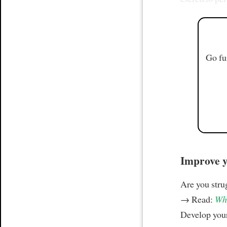
Go fu
Improve yo
Are you stru
→ Read:
Why
Develop your