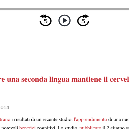
e una seconda lingua
mantiene il cervel
2014
trano
i risultati di un recente studio,
l'apprendimento
di una nuo
 notevoli
benefici
cognitivi. Lo studio,
pubblicato
il 2 giugno s