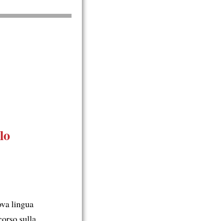
lo
va lingua
corso sulla