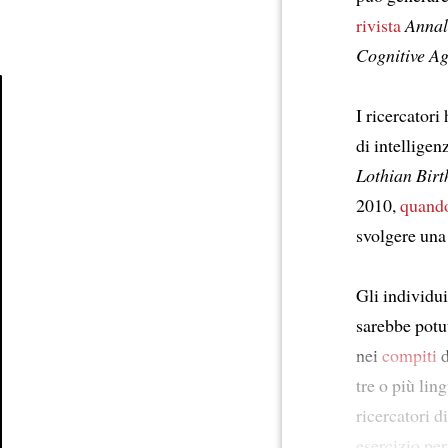
rivista
Annal
Cognitive A
I ricercatori
Article
di intelligen
Lothian Bir
2010,
quando
svolgere una 
Gli individu
sarebbe potu
nei
compiti
d
tre o più lin
ricercatori 
esercizio per