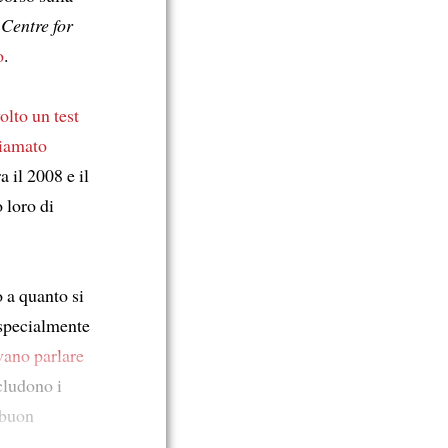
l
Centre for
o
.
olto un test
iamato
a il 2008 e il
o loro di
o a quanto si
 specialmente
vano parlare
cludono i
 buon