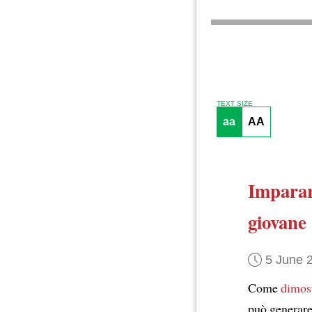
TEXT SIZE
aa
AA
Imparar
giovane
5 June 
Come
dimos
può generare