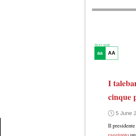
TEXT SIZE
aa
AA
I taleba
cinque p
5 June 
Il president
raggiunto
u
Article