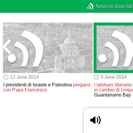
News in Slow Ital
12 June 2014
5 June 2014
I presidenti di Israele e Palestina
pregano
I talebani
liberano
con Papa Francesco
in cambio di
cinque
Guantanamo Bay