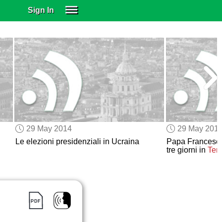
Sign In
SIGN IN
SUBSCRIBE
EDUCATIONAL LICENSES
GIFT CARDS
OTHER LANGUAGES
ABOUT US
ALEXA
29 May 2014
29 May 201
ADJUST COLORS
Le elezioni presidenziali in Ucraina
Papa Francesco 
tre giorni in
Ter