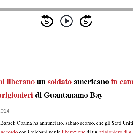
ni
liberano
un
soldato
americano
in cam
rigionieri
di Guantanamo Bay
2014
e Barack Obama ha annunciato, sabato scorso, che gli Stati Unit
n
accordo
con i talebani per la
liberazione
di un
prigioniero di g