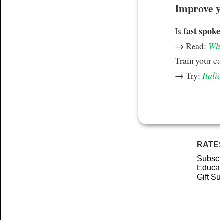
Improve yo
fast spoke
Is
→ Read:
Why
Train your e
→ Try:
Itali
RATE
Subscr
Educat
Gift S