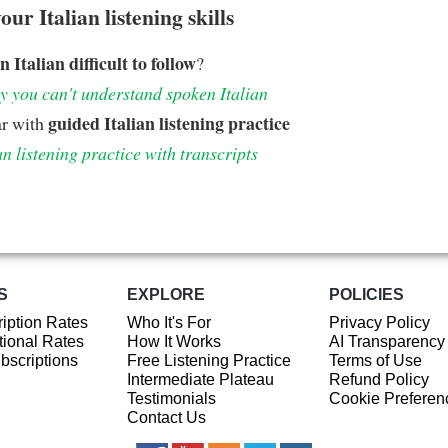
ur Italian listening skills
n Italian difficult to follow
?
 you can't understand spoken Italian
guided Italian listening practice
ar with
an listening practice with transcripts
S
EXPLORE
POLICIES
iption Rates
Who It's For
Privacy Policy
ional Rates
How It Works
AI Transparency
ubscriptions
Free Listening Practice
Terms of Use
Intermediate Plateau
Refund Policy
Testimonials
Cookie Preferen
Contact Us