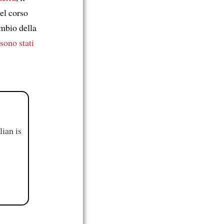
nel corso
mbio della
sono stati
ian is