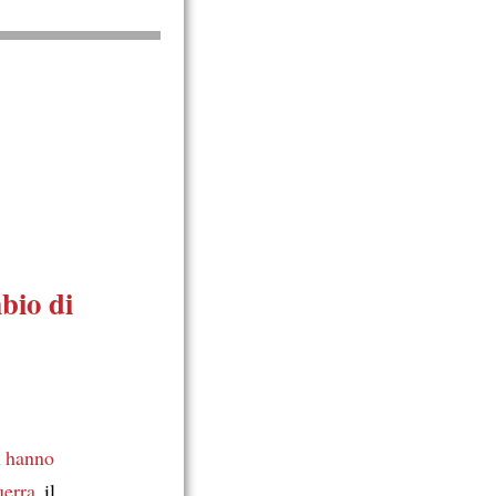
bio di
i
hanno
uerra
, il