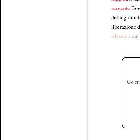
sergente
Bowe
della giorna
liberazione 
rilasciati
dal
Go fu