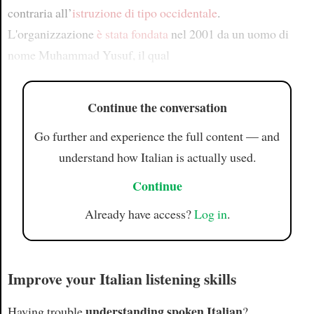
contraria all’
istruzione di tipo occidentale
.
L'organizzazione
è stata fondata
nel 2001 da un uomo di
nome Muhammad Yusuf, il qual
Continue the conversation
Go further and experience the full content — and
understand how Italian is actually used.
Continue
Already have access?
Log in
.
Improve your Italian listening skills
understanding spoken Italian
Having trouble
?