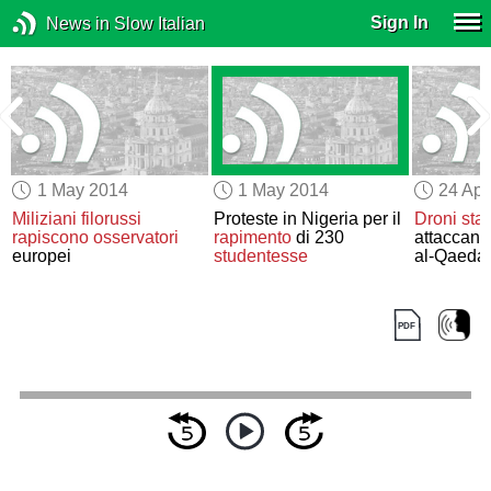
Sign In
News in Slow Italian
1 May 2014
1 May 2014
24 Apr
Miliziani filorussi
Proteste in Nigeria per il
Droni stat
rapiscono
osservatori
rapimento
di 230
attaccan
europei
studentesse
al-Qaeda
i