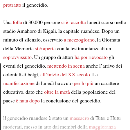
protratto
il genocidio.
Una
folla
di 30.000 persone
si è raccolta
lunedì scorso nello
stadio Amahoro di Kigali, la capitale ruandese. Dopo un
minuto di silenzio, osservato
a mezzogiorno
, la Giornata
della Memoria
si è aperta
con la testimonianza di un
sopravvissuto
. Un gruppo di attori
ha poi rievocato
gli
eventi del genocidio,
mettendo in scena
anche l’arrivo dei
colonialisti belgi,
all’inizio del XX secolo
. La
Article
manifestazione
di lunedì ha avuto
per lo più
un carattere
educativo, dato che
oltre la metà
della popolazione del
paese
è nata
dopo
la conclusione del genocidio.
ll genocidio ruandese è stato un
massacro
di Tutsi e Hutu
moderati, messo in atto dai membri della
maggioranza