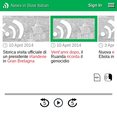
Sign In
News in Slow Italian
10 April 2014
10 April 2014
3 Apri
Storica visita ufficiale di
Vent’anni dopo
, il
Nuova
ep
un presidente
irlandese
Ruanda
ricorda
il
Ebola in 
in
Gran Bretagna
genocidio