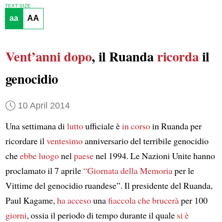
TEXT SIZE
aa
AA
Vent’anni dopo
, il Ruanda
ricorda
il
genocidio
10 April 2014
Una settimana di
lutto
ufficiale è
in corso
in Ruanda per
ricordare il
ventesimo
anniversario del terribile genocidio
che
ebbe luogo
nel
paese
nel 1994. Le Nazioni Unite hanno
proclamato il 7 aprile
“Giornata della Memoria
per le
Vittime del genocidio ruandese”. Il presidente del Ruanda,
Paul Kagame,
ha acceso
una
fiaccola
che brucerà
per 100
giorni
, ossia il periodo di tempo durante il quale
si è