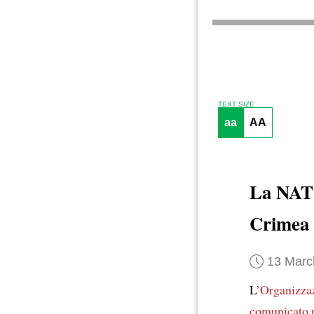
TEXT SIZE
aa
AA
La NA
Crimea
13 Marc
L’
Organizzaz
comunicato