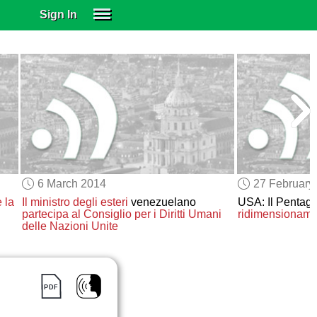
Sign In
SIGN IN
SUBSCRIBE
EDUCATIONAL LICENSES
GIFT CARDS
OTHER LANGUAGES
ABOUT US
ALEXA
6 March 2014
27 February
ADJUST COLORS
 la
Il ministro degli esteri
venezuelano
USA: Il Pentag
partecipa al Consiglio per i Diritti Umani
ridimensionamen
delle Nazioni Unite