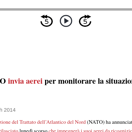
TO
invia aerei
per monitorare la situazio
h 2014
ione del Trattato dell’Atlantico del Nord
(NATO) ha annunciat
rilasciato
lunedì scorso
che impegnerà i suoi aerei da ricognizi