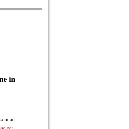
ne in
o in un
one
per