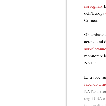
sorvegliare
l
dell’Europa
Crimea.
Gli ambascia
Article
aerei dotati 
sorvoleranno 
monitorare la
NATO.
Le truppe ru
facendo teme
NATO un temp
degli USA e d
in caso di
mi