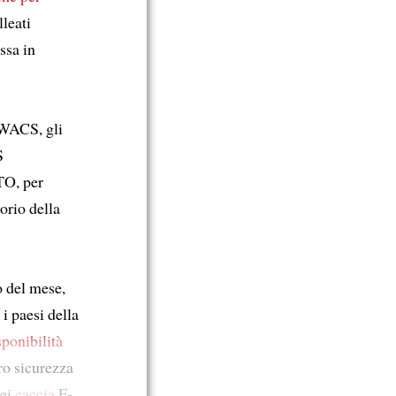
lleati
ssa in
AWACS, gli
S
TO, per
orio della
o del mese,
i paesi della
sponibilità
oro sicurezza
sei
caccia
F-