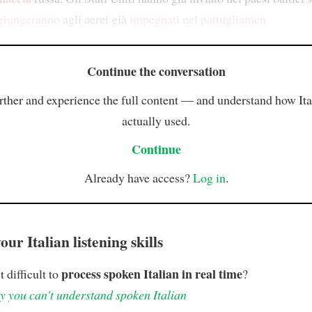
ggiungeranno
agli aerei già
impegnati nel pattugliamen
Continue the conversation
rther and experience the full content — and understand how Ital
actually used.
Continue
Already have access?
Log in
.
ur Italian listening skills
process spoken Italian in real time
t difficult to
?
 you can't understand spoken Italian