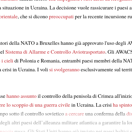
a situazione in Ucraina. La decisione vuole rassicurare i paesi a
orientale
, che si dicono
preoccupati
per la recente incursione ru
tori della NATO a Bruxelles hanno già approvato l'uso degli 
del
Sistema di Allarme e Controllo Aviotrasportato
. Gli AWAC
i cieli
di Polonia e Romania, entrambi paesi membri della NA
 crisi in Ucraina. I voli
si svolgeranno
esclusivamente sul territ
sse
hanno assunto
il controllo della penisola di Crimea all'inizi
re lo scoppio di una guerra civile
in Ucraina. La crisi
ha spinto
o sotto il controllo sovietico
a cercare
una conferma della
di
egli altri paesi dell’alleanza militare atlantica a garantire la l
naccia
russa. Gli Stati Uniti hanno già inviato nei paesi baltici 