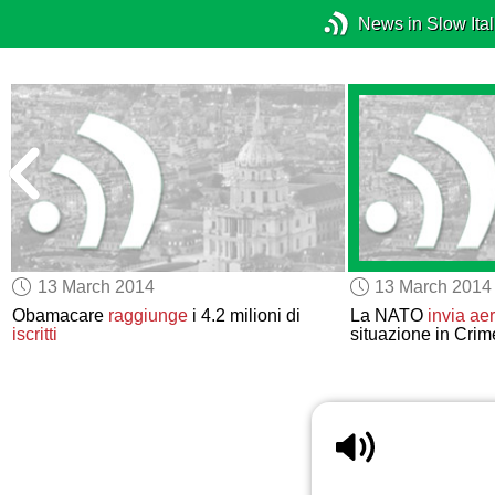
News in Slow Ital
13 March 2014
13 March 2014
Obamacare
raggiunge
i 4.2 milioni di
La NATO
invia aer
iscritti
situazione in Crim