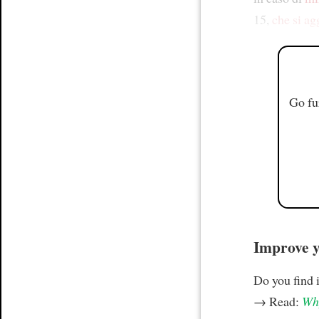
15,
che si a
Go fu
Improve yo
Do you find i
→ Read:
Why