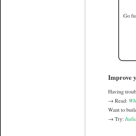
Go fu
Improve yo
Having trou
→ Read:
Why
Want to build
→ Try:
Itali