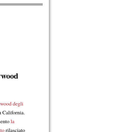
ywood
wood degli
 California.
mento
la
to
rilasciato