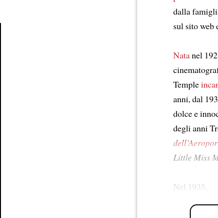
dalla famigl
sul sito web 
Article
Nata
nel 192
cinematografi
Temple
inca
anni, dal 193
dolce e inno
degli anni T
dell’Aeropor
Little Miss 
Nel 1935,