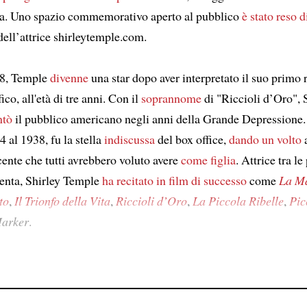
ia. Uno spazio commemorativo aperto al pubblico
è stato reso 
dell’attrice shirleytemple.com.
8, Temple
divenne
una star dopo aver interpretato il suo primo 
co, all'età di tre anni. Con il
soprannome
di "Riccioli d’Oro", 
ntò
il pubblico americano negli anni della Grande Depressione.
4 al 1938, fu la stella
indiscussa
del box office,
dando un volto
a
cente che tutti avrebbero voluto avere
come figlia
. Attrice tra l
renta, Shirley Temple
ha recitato in film di successo
come
La Ma
to
,
Il Trionfo della Vita
,
Riccioli d’Oro
,
La Piccola Ribelle
,
Pic
Marker
.