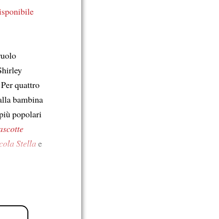
disponibile
ruolo
Shirley
 Per quattro
lla bambina
e più popolari
scotte
cola Stella
e