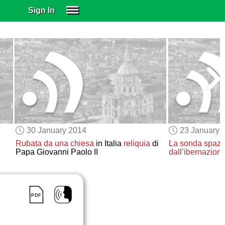
Sign In
SIGN IN
SUBSCRIBE
EDUCATIONAL LICENSES
GIFT CARDS
OTHER LANGUAGES
ABOUT US
ALEXA
30 January 2014
23 January 
ADJUST COLORS
Rubata da una chiesa
in Italia
reliquia
di
La sonda spazi
Papa Giovanni Paolo II
dall’ibernazion