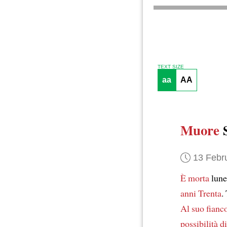
TEXT SIZE
aa
AA
Muore
S
13 Febr
È morta
lune
anni Trenta
.
Al suo fianc
possibilità d