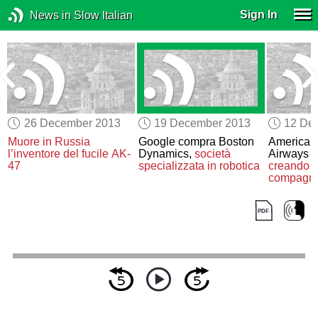
Sign In
News in Slow Italian
26 December 2013
19 December 2013
12 De
Muore in Russia
Google compra Boston
American 
i
l’inventore del fucile AK-
Dynamics,
società
Airways
s
47
specializzata in robotica
creando l
compagni
mondo