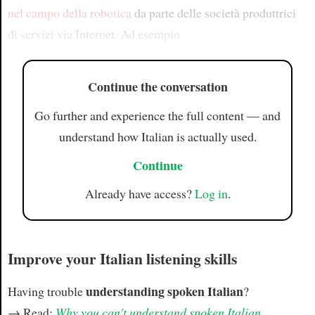
nel campo della robotica
da parte delle società produttrici
di servizi via Internet. Ad esempio
Continue the conversation
Go further and experience the full content — and
understand how Italian is actually used.
Continue
Already have access?
Log in
.
Improve your Italian listening skills
understanding spoken Italian
Having trouble
?
→ Read:
Why you can't understand spoken Italian