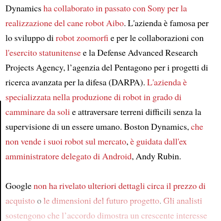
Dynamics
ha collaborato in passato con Sony
per la
realizzazione del cane robot Aibo
. L'azienda è famosa per
lo sviluppo di
robot zoomorfi
e per le collaborazioni con
l'esercito statunitense
e la Defense Advanced Research
Projects Agency, l’agenzia del Pentagono per i progetti di
ricerca avanzata per la difesa (DARPA).
L'azienda è
specializzata nella produzione di robot
in grado di
camminare da soli
e attraversare terreni difficili senza la
supervisione di un essere umano. Boston Dynamics,
che
Article
non vende i suoi robot sul mercato
,
è guidata dall'ex
amministratore delegato di Android
, Andy Rubin.
Google
non ha rivelato ulteriori dettagli
circa il prezzo di
acquisto
o
le dimensioni del futuro progetto
.
Gli analisti
sostengono che l’accordo dimostra un crescente interesse