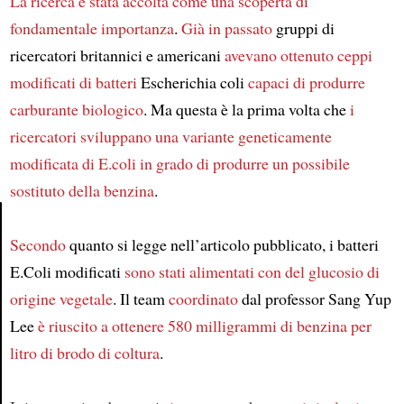
La ricerca è stata accolta
come una scoperta di
fondamentale importanza
.
Già in passato
gruppi di
ricercatori britannici e americani
avevano ottenuto ceppi
modificati di batteri
Escherichia coli
capaci di produrre
carburante biologico
. Ma questa è la prima volta che
i
ricercatori sviluppano una variante geneticamente
modificata di E.coli
in grado di produrre un possibile
sostituto della benzina
.
Secondo
quanto si legge nell’articolo pubblicato, i batteri
Article
E.Coli modificati
sono stati alimentati con del glucosio di
origine vegetale
. Il team
coordinato
dal professor Sang Yup
Lee
è riuscito a ottenere 580 milligrammi di benzina per
litro di brodo di coltura
.