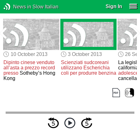
Sign In
News in Slow Italian
10 October 2013
3 October 2013
26 Se
Dipinto cinese venduto
Scienziati sudcoreani
La legisl
e
all’asta a prezzo record
utilizzano Escherichia
californi
presso
Sotheby’s Hong
coli per produrre benzina
adolescenti
Kong
cancellar
dal web