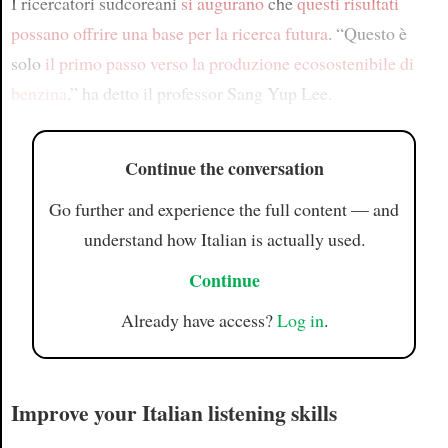
I ricercatori sudcoreani
si augurano
che
questi risultati
possano offrire una base per la ricerca futura
. “Questo è
solo
il primo passo verso la produzione ecosostenibile di
benzina
,” ha detto il professor Sang Yup Lee.
Continue the conversation
Go further and experience the full content — and
understand how Italian is actually used.
Continue
Already have access?
Log in
.
Improve your Italian listening skills