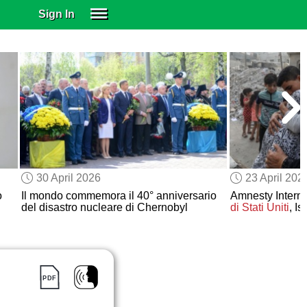
Sign In
SIGN IN
SUBSCRIBE
EDUCATIONAL LICENSES
GIFT CARDS
OTHER LANGUAGES
ABOUT US
ALEXA
30 April 2026
23 April 202
ADJUST COLORS
o
Il mondo commemora il 40° anniversario
Amnesty Interna
del disastro nucleare di Chernobyl
di Stati Uniti
, I