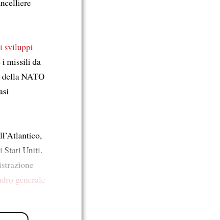
ncelliere
ri sviluppi
e
i missili da
ri della NATO
asi
ll’Atlantico,
 Stati Uniti.
istrazione
adro generale