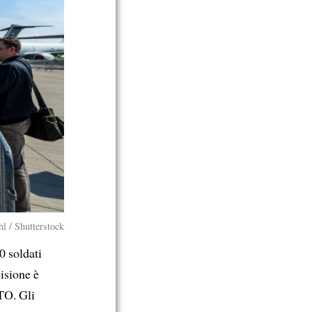
l / Shutterstock
0 soldati
isione è
TO. Gli