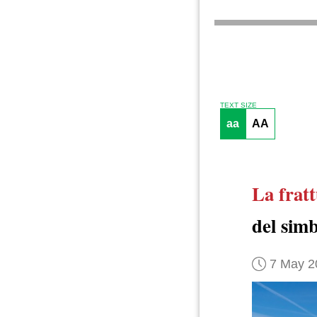
TEXT SIZE
aa
AA
La frat
del sim
7 May 2