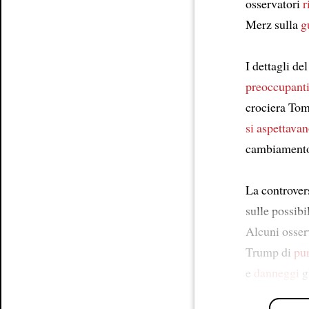
osservatori
r
Merz sulla
g
I dettagli del
preoccupant
crociera Tom
si aspettava
cambiamento 
La controver
sulle possibi
Alcuni osserv
Trump di
pu
e
danneggi
gl