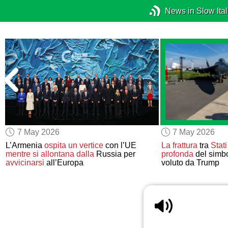
News in Slow Ital
7 May 2026
7 May 2026
L’Armenia
ospita un vertice
con l’UE
La frattura
tra
Stati
mentre si allontana dalla
Russia per
profonda
del simb
avvicinarsi
all’Europa
voluto da Trump