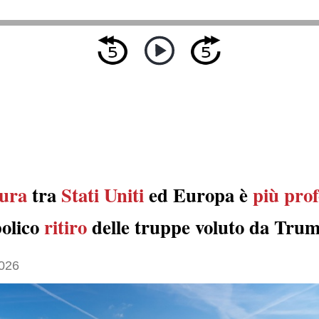
tura
tra
Stati Uniti
ed Europa è
più pro
bolico
ritiro
delle truppe voluto da Tru
026