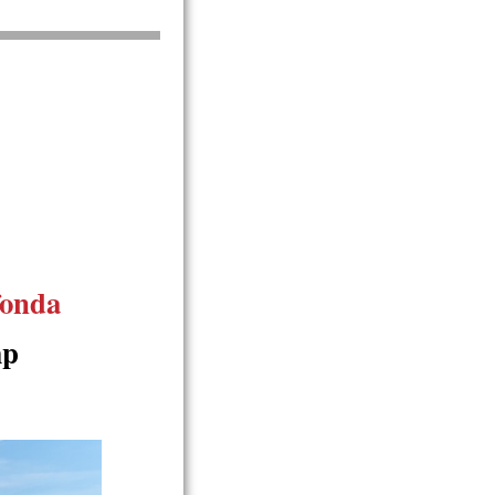
fonda
mp