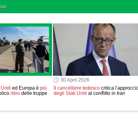
ian
30 April 2026
 Uniti
ed Europa è
più
Il cancelliere tedesco
critica l'approcci
olico
ritiro
delle truppe
degli Stati Uniti
al conflitto in Iran