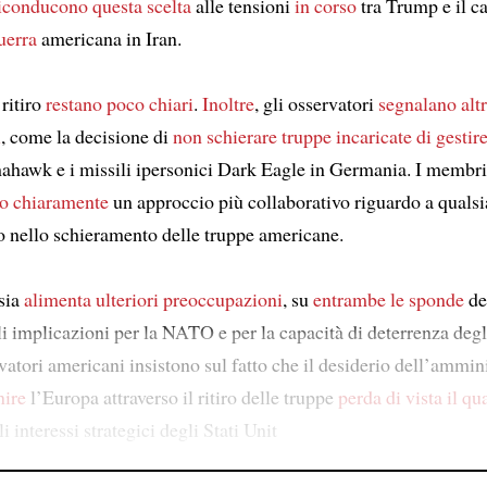
iconducono questa scelta
alle tensioni
in corso
tra Trump e il ca
uerra
americana in Iran.
 ritiro
restano poco chiari
.
Inoltre
, gli osservatori
segnalano
alt
i
, come la decisione di
non schierare truppe
incaricate di gestir
ahawk e i missili ipersonici Dark Eagle in Germania. I memb
no chiaramente
un approccio più collaborativo riguardo a qualsi
nello schieramento delle truppe americane.
sia
alimenta ulteriori preoccupazioni
, su
entrambe le sponde
de
li implicazioni per la NATO e per la capacità di deterrenza degli
atori americani insistono sul fatto che il desiderio dell’ammin
nire
l’Europa attraverso il ritiro delle truppe
perda di vista
il qu
i interessi strategici degli Stati Unit