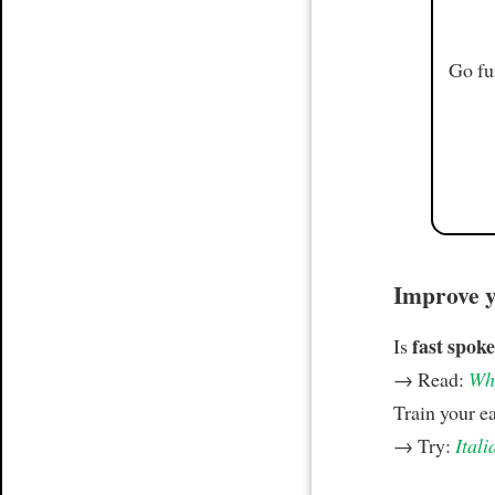
Go fu
Improve yo
fast spoke
Is
→ Read:
Why
Train your e
→ Try:
Itali