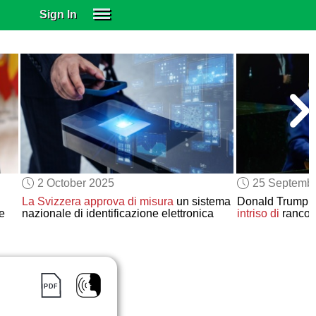
Sign In
SIGN IN
SUBSCRIBE
EDUCATIONAL LICENSES
GIFT CARDS
OTHER LANGUAGES
ABOUT US
ALEXA
2 October 2025
25 Septemb
ADJUST COLORS
La Svizzera
approva di misura
un sistema
Donald Trump
e
nazionale di identificazione elettronica
intriso di
rancor