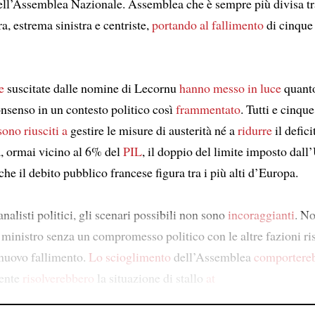
dell’Assemblea Nazionale. Assemblea che è sempre più divisa tra
a, estrema sinistra e centriste,
portando al fallimento
di cinque 
e
suscitate dalle nomine di Lecornu
hanno messo in luce
quant
onsenso in un contesto politico così
frammentato
. Tutti e cinqu
ono riusciti a
gestire le misure di austerità né a
ridurre
il defici
a, ormai vicino al 6% del
PIL
, il doppio del limite imposto dall
e il debito pubblico francese figura tra i più alti d’Europa.
nalisti politici, gli scenari possibili non sono
incoraggianti
. N
ministro senza un compromesso politico con le altre fazioni ris
 nuovo fallimento.
Lo scioglimento
dell’Assemblea
comportere
mente
risolverebbero
la situazione di stallo
at