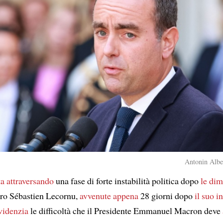
Antonin Alber
ta attraversando
una fase di forte instabilità politica dopo
le dim
ro Sébastien Lecornu,
avvenute
appena
28 giorni dopo
il suo 
videnzia
le difficoltà che il Presidente Emmanuel Macron deve