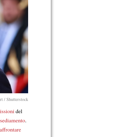
t / Shutterstock
issioni
del
insediamento
.
affrontare