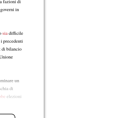
 fazioni di
governi in
o
sia
difficile
e i precedenti
t di bilancio
’Unione
ominare un
chia di
bbe
elezioni