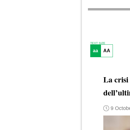
TEXT SIZE
aa
AA
La crisi
dell’ul
9 Octob