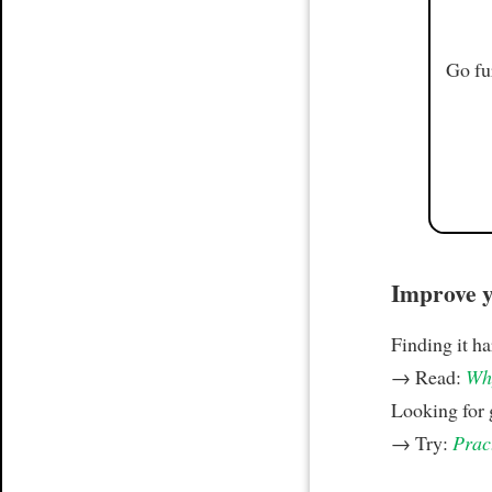
Go fu
Improve yo
Finding it h
→ Read:
Why
Looking for
→ Try:
Prac