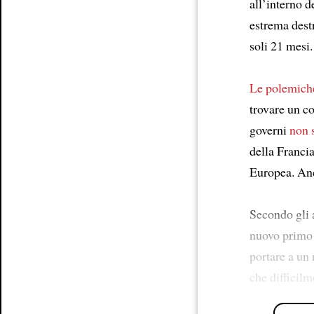
all’interno 
estrema destr
soli 21 mesi.
Le polemich
trovare un c
governi
non s
della Franci
Europea. Anch
Secondo gli a
nuovo primo 
portare a un
che difficil