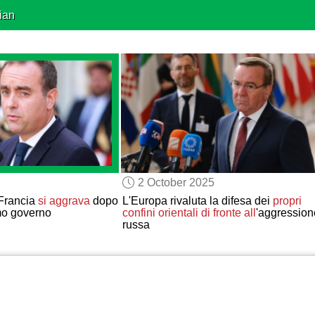
ian
2 October 2025
n Francia
si aggrava
dopo
L'Europa rivaluta la difesa dei
propri
mo governo
confini orientali
di fronte all
'aggression
russa