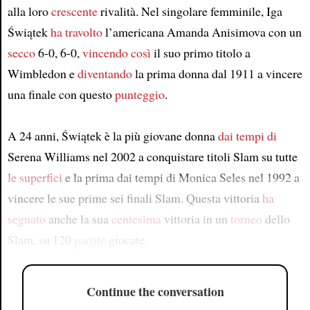
alla loro
crescente
rivalità. Nel singolare femminile, Iga
Świątek
ha travolto
l’americana Amanda Anisimova con un
secco
6-0, 6-0,
vincendo così
il suo primo titolo a
Wimbledon e
diventando
la prima donna dal 1911 a vincere
una finale con questo
punteggio
.
A 24 anni, Świątek è la più giovane donna
dai tempi di
Serena Williams nel 2002 a conquistare titoli Slam su tutte
le superfici
e la prima dai tempi di Monica Seles nel 1992 a
vincere le sue prime sei finali Slam. Questa vittoria
ha
segnato
anche la sua
centesima
vittoria in un
torneo
dello
Slam, su 120
partite
giocate.
Continue the conversation