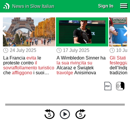
Sign In
News in Slow Italian
24 July 2025
17 July 2025
10 Jul
La Francia
evita
le
A Wimbledon Sinner ha
Gli Stati U
i
proteste contro
il
la sua rivincita su
festeggia
sovraffollamento turistico
Alcaraz e Świątek
dell’Indi
che
affliggono
i suoi
travolge
Anisimova
tradizion
vicini meridionali
Mangiator