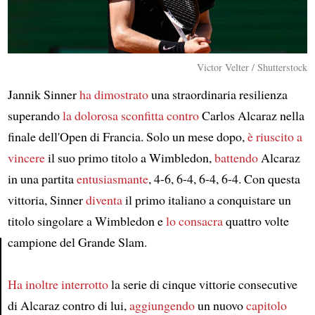
Victor Velter / Shutterstock
Jannik Sinner
ha dimostrato
una straordinaria resilienza
superando
la dolorosa sconfitta contro
Carlos Alcaraz nella
finale dell'Open di Francia. Solo un mese dopo,
è riuscito a
vincere
il suo primo titolo a Wimbledon,
battendo
Alcaraz
in una partita
entusiasmante
, 4-6, 6-4, 6-4, 6-4. Con questa
vittoria, Sinner
diventa
il primo italiano a conquistare un
titolo singolare a Wimbledon e
lo consacra
quattro volte
campione del Grande Slam.
Article
Ha inoltre interrotto
la serie di cinque vittorie consecutive
di Alcaraz contro di lui,
aggiungendo
un nuovo
capitolo