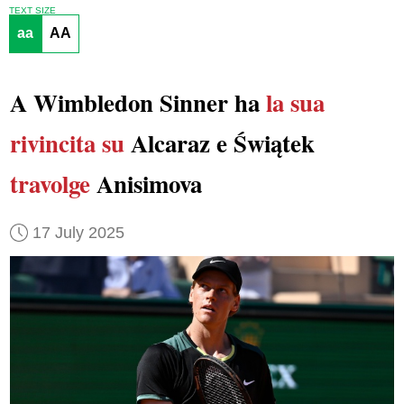
TEXT SIZE
aa
AA
A Wimbledon Sinner ha
la sua
rivincita su
Alcaraz e Świątek
travolge
Anisimova
17 July 2025