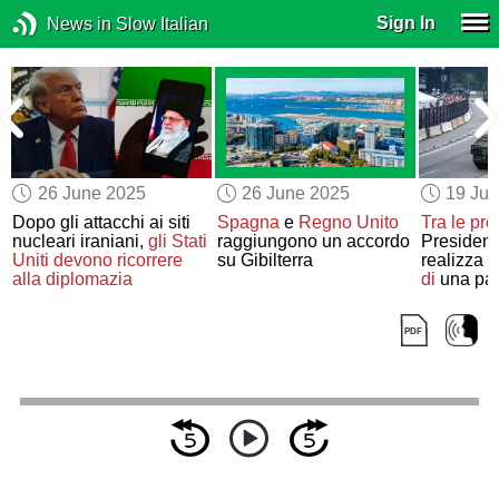
Sign In
News in Slow Italian
26 June 2025
26 June 2025
19 Ju
Dopo gli attacchi ai siti
Spagna
e
Regno Unito
Tra le pro
nucleari iraniani,
gli Stati
raggiungono un accordo
Presiden
Uniti
devono ricorrere
su Gibilterra
realizza
i
alla diplomazia
di
una para