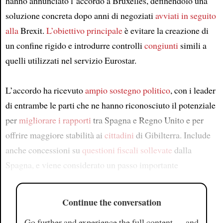
hanno annunciato l’accordo a Bruxelles, definendolo una
soluzione concreta dopo anni di negoziati
avviati in seguito
alla
Brexit.
L’obiettivo principale
è evitare la creazione di
un confine rigido e introdurre controlli
congiunti
simili a
quelli utilizzati nel servizio Eurostar.
L’accordo ha ricevuto
ampio sostegno politico
, con i leader
di entrambe le parti che ne hanno riconosciuto il potenziale
per
migliorare i rapporti
tra Spagna e Regno Unito e per
offrire maggiore stabilità ai
cittadini
di Gibilterra. Include
anche concessioni su
questioni fiscali sollevate
dalla
Spagna, e viene considerato un passo importante
Continue the conversation
Go further and experience the full content — and