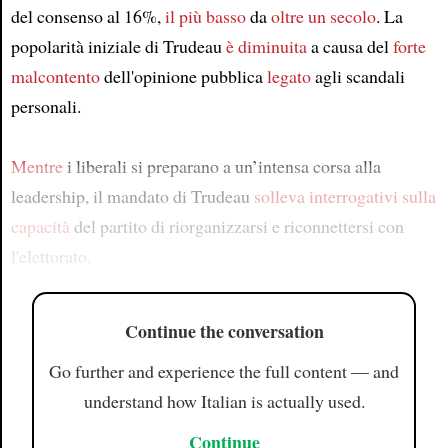
del consenso al 16%,
il più basso
da
oltre un secolo
. La
popolarità iniziale di Trudeau
è diminuita
a causa del
forte
malcontento
dell'opinione pubblica
legato
agli scandali
personali.
Mentre
i liberali si preparano a un’intensa corsa alla
leadership, il mandato di Trudeau
solleva interrogativi
sulla
capacità
del partito di riorganizzarsi e riconnettersi con
l'elettorato.
Continue the conversation
Go further and experience the full content — and
understand how Italian is actually used.
Continue