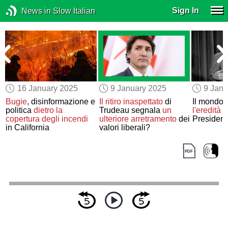
Sign In
News in Slow Italian
16 January 2025
9 January 2025
9 Janu
Bugie
, disinformazione e
Il ritiro inaspettato
di
Il mondo 
politica
dietro la
Trudeau segnala
un
l'eredità 
copertura
degli incendi
ulteriore arretramento
dei
President
in California
valori liberali?