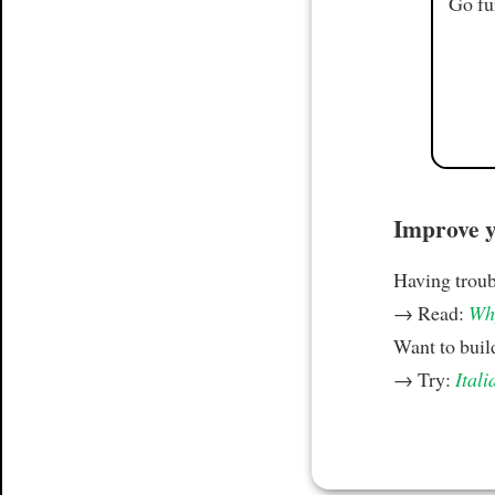
Go fu
Improve yo
Having trou
→ Read:
Why
Want to build
→ Try:
Itali