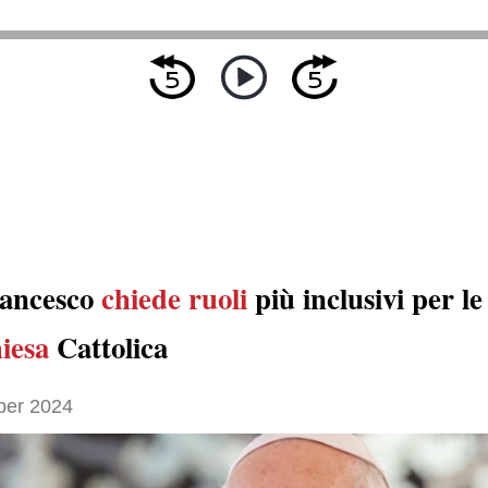
rancesco
chiede ruoli
più inclusivi per l
iesa
Cattolica
ber 2024