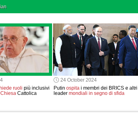
ian
24
24 October 2024
hiede ruoli
più inclusivi
Putin
ospita
i membri dei BRICS e altri
 Chiesa
Cattolica
leader
mondiali
in segno di sfida