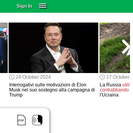
Sign In
SIGN IN
SUBSCRIBE
EDUCATIONAL LICENSES
GIFT CARDS
OTHER LANGUAGES
ABOUT US
ALEXA
24 October 2024
17 October 
ADJUST COLORS
Interrogativi sulle motivazioni di Elon
La Russia
utili
Musk nel suo sostegno alla campagna di
contrabbando
n
Trump
l'Ucraina