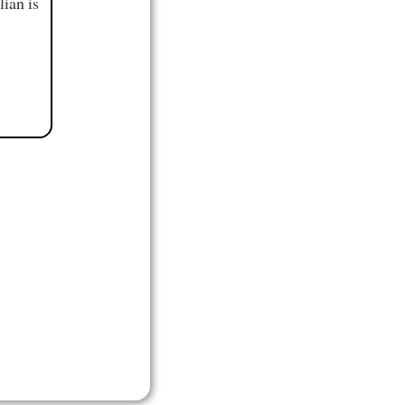
ian is