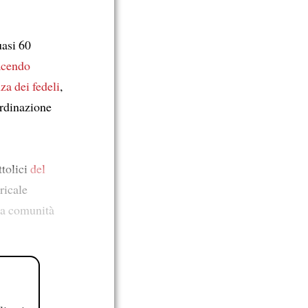
uasi 60
facendo
nza
dei fedeli
,
ordinazione
ttolici
del
ricale
la comunità