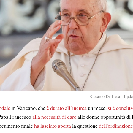
Riccardo De Luca - Updat
nodale
in Vaticano, che
è durato all’incirca
un mese,
si è conclus
Papa Francesco
alla necessità di dare
alle donne opportunità di 
 documento finale
ha lasciato aperta
la questione
dell'ordinazion