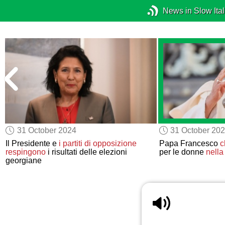
News in Slow Ital
31 October 2024
31 October 20
Il Presidente e
i partiti di opposizione
Papa Francesco
c
respingono
i risultati delle elezioni
per le donne
nella
georgiane