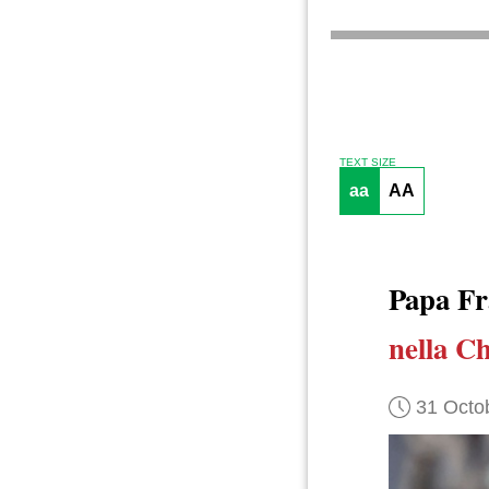
TEXT SIZE
aa
AA
Papa F
nella Ch
31 Octo