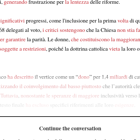
i,
generando
frustrazione per
la lentezza
delle riforme.
ignificativi
progressi, come l'inclusione per la prima
volta
di q
68 delegati al voto,
i critici sostengono
che la Chiesa
non stia 
er garantire
la parità. Le donne,
che costituiscono la maggiora
oggette a restrizioni
, poiché la dottrina cattolica
vieta
la loro 
sco
ha descritto
il vertice come un “
dono
” per 1,4
miliardi
di ca
tizzando il coinvolgimento dal basso
piuttosto
che l’autorità cle
.
Tuttavia
,
nonostante le speranze
di maggiore
inclusività verso 
esto finale
ha escluso
specifici riferimenti alle loro
esigenze
.
Continue the conversation