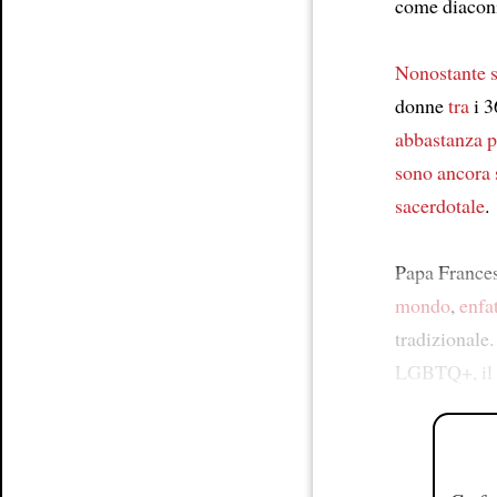
come diacon
Nonostante s
donne
tra
i 3
abbastanza
p
sono ancora s
sacerdotale
.
Papa France
mondo
,
enfa
tradizionale
LGBTQ+, il t