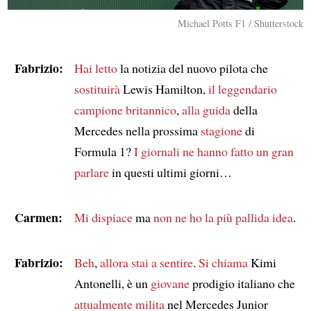
Michael Potts F1 / Shutterstock
Fabrizio:
Hai letto
la notizia del nuovo pilota che
sostituirà
Lewis Hamilton,
il leggendario
campione britannico
,
alla guida
della
Mercedes nella prossima
stagione
di
Formula 1?
I giornali
ne hanno fatto un gran
parlare
in questi ultimi giorni…
Carmen:
Mi dispiace
ma
non ne ho la più pallida idea
.
Fabrizio:
Beh
,
allora
stai a sentire
.
Si chiama
Kimi
Antonelli, è un
giovane
prodigio italiano che
attualmente milita
nel Mercedes Junior