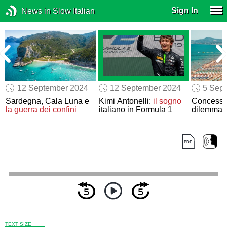
Sign In
News in Slow Italian
12 September 2024
12 September 2024
5 Sep
Sardegna, Cala Luna e
Kimi Antonelli:
il sogno
Concessio
la guerra dei confini
italiano in Formula 1
dilemma
TEXT SIZE