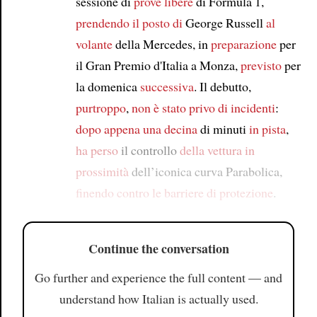
sessione di
prove libere
di Formula 1,
prendendo il posto di
George Russell
al
volante
della Mercedes, in
preparazione
per
il Gran Premio d'Italia a Monza,
previsto
per
la domenica
successiva
. Il debutto,
purtroppo
,
non è stato privo di
incidenti
:
dopo appena una decina
di minuti
in pista
,
ha perso
il controllo
della vettura
in
prossimità
dell’iconica curva Parabolica,
finendo contro le barriere di protezione
.
Continue the conversation
Go further and experience the full content — and
understand how Italian is actually used.