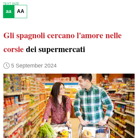
TEXT SIZE
aa
AA
Gli spagnoli
cercano l'amore
nelle
corsie
dei supermercati
5 September 2024