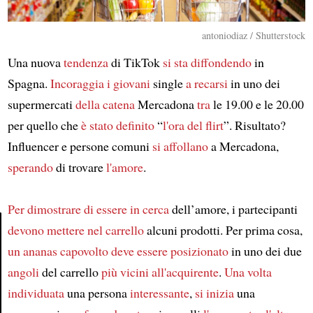
antoniodiaz / Shutterstock
Una nuova
tendenza
di TikTok
si sta diffondendo
in
Spagna.
Incoraggia i giovani
single
a recarsi
in uno dei
supermercati
della catena
Mercadona
tra
le 19.00 e le 20.00
per quello che
è stato definito
“
l'ora del flirt
”. Risultato?
Influencer e persone comuni
si affollano
a Mercadona,
sperando
di trovare
l'amore
.
Per dimostrare
di essere in cerca
dell’amore, i partecipanti
devono mettere nel carrello
alcuni prodotti. Per prima cosa,
un ananas capovolto
deve essere posizionato
in uno dei due
Article
angoli
del carrello
più vicini all'acquirente
.
Una volta
individuata
una persona
interessante
,
si inizia
una