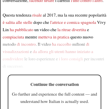
conversazione,
facendo urtare
i carrelli
l'uno contro l'altro
.
Questa tendenza
risale
al 2017, ma la sua recente popolarità
è salita alle stelle
dopo che
l'attrice e comica spagnola
Vivy
Lin
ha pubblicato
un video che
la ritrae divertita
e
compiaciuta
mentre
metteva in pratica
questo nuovo
metodo
di incontro
. Il video
ha raccolto
milioni
di
visualizzazioni
e
da allora
gli utenti
hanno iniziato a
condividere
le loro esperienze e
i loro consigli
per incontri
di successo.
Continue the conversation
Go further and experience the full content — and
understand how Italian is actually used.