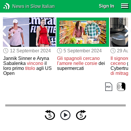
Sign In
News in Slow Italian
12 September 2024
5 September 2024
29 Aug
Jannik Sinner e Aryna
Gli spagnoli
cercano
Il signore
Sabalenka
vincono
il
l'amore
nelle corsie
dei
ceceno
gu
loro primo
titolo
agli US
supermercati
Cybertruc
Open
di mitragli