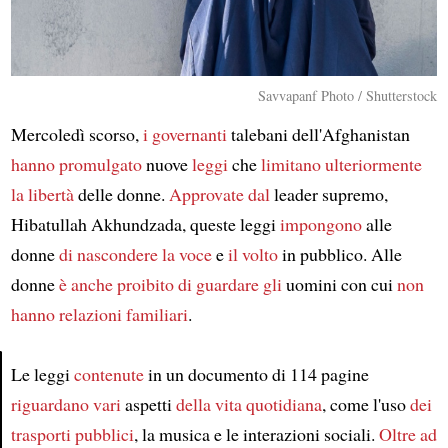
Savvapanf Photo / Shutterstock
Mercoledì scorso,
i governanti
talebani dell'Afghanistan
hanno promulgato
nuove
leggi
che
limitano ulteriormente
la libertà
delle donne.
Approvate dal
leader supremo,
Hibatullah Akhundzada, queste leggi
impongono
alle
donne
di nascondere la voce
e
il volto
in pubblico. Alle
donne
è anche proibito
di guardare gli
uomini con cui
non
hanno relazioni familiari
.
Le leggi
contenute
in un documento di 114 pagine
riguardano vari
aspetti
della vita quotidiana
, come l'uso
dei
Article
trasporti pubblici
, la musica e le interazioni sociali.
Oltre ad