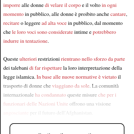
imporre
alle donne
di velare il corpo
e il volto
in ogni
momento
in pubblico, alle donne è proibito anche
cantare
,
recitare
o leggere
ad alta voce
in pubblico, dal momento
che
le loro voci sono considerate
intime e
potrebbero
indurre in tentazione
.
Queste
ulteriori
restrizioni
rientrano nello sforzo
da parte
dei talebani
di far rispettare
la loro interpretazione della
legge islamica.
In base alle nuove normative
è vietato
il
trasporto di donne che
viaggiano da sole
. La comunità
internazionale
ha condannato
queste misure
che per i
funzionari delle Nazioni Unite
offrono una visione
angosciante
per il futuro dell'Afghanistan.