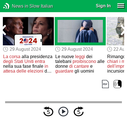
Sign In
News in Slow Italian
29 August 2024
29 August 2024
22 Aug
La corsa
alla presidenza
Le nuove
leggi
dei
Rimangon
degli Stati Uniti
entra
talebani
proibiscono
alle
chiari
i mo
nella sua fase finale
in
donne
di cantare
e
dell'impr
attesa delle elezioni
del
guardare
gli uomini
incursion
prossimo novembre
Russia