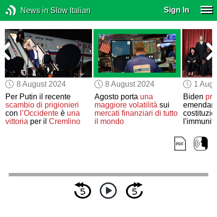
Sign In
News in Slow Italian
8 August 2024
8 August 2024
1 Augu
e
Per Putin il recente
Agosto porta
una
Biden
pr
i
scambio di prigionieri
maggiore volatilità
sui
emendam
con
l’Occidente
è
una
mercati finanziari di tutto
costituzi
vittoria
per il
Cremlino
il mondo
l'immunità
presidenti