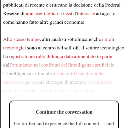
pubblicati di recente e criticano la decisione della Federal
Reserve di
non aver tagliato i tassi d'interesse
ad agosto
come hanno fatto altre grandi economie.
Allo stesso tempo
, altri analisti sottolineano che
i titoli
tecnologici
sono al centro del sell-off. Il settore tecnologico
ha registrato un rally di lunga data
alimentato in parte
dall'
ottimismo nei confronti dell'intelligenza artificiale
.
L'intelligenza artificiale
è stata utilizzata in modo
massiccio
per creare strategie di mercato,
scommesse
speculative
e per
automatizzare le operazioni
.
Continue the conversation
Go further and experience the full content — and