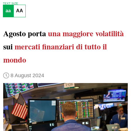
TEXT SIZE
aa
AA
Agosto porta
una maggiore volatilità
sui
mercati finanziari di tutto il
mondo
8 August 2024