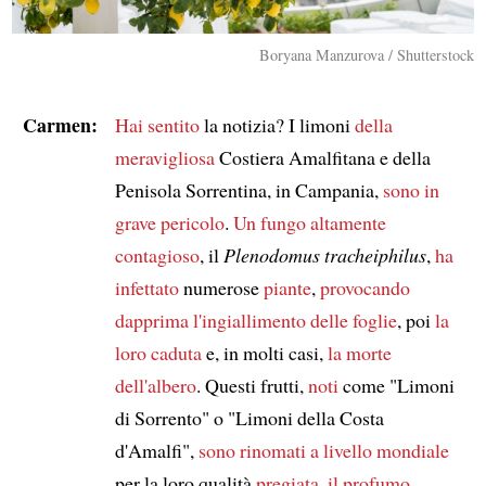
Boryana Manzurova / Shutterstock
Carmen:
Hai sentito
la notizia? I limoni
della
meravigliosa
Costiera Amalfitana e della
Penisola Sorrentina, in Campania,
sono in
grave pericolo
.
Un fungo
altamente
contagioso
, il
Plenodomus tracheiphilus
,
ha
infettato
numerose
piante
,
provocando
dapprima
l'ingiallimento delle foglie
, poi
la
loro caduta
e, in molti casi,
la morte
dell'albero
. Questi frutti,
noti
come "Limoni
di Sorrento" o "Limoni della Costa
d'Amalfi",
sono rinomati
a livello mondiale
per la loro qualità
pregiata
,
il profumo