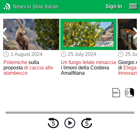
Sign In
News in Slow Italian
1 August 2024
25 July 2024
25 Jul
Polemiche
sulla
Un fungo letale
minaccia
Giorgio A
proposta
di caccia allo
i limoni della Costiera
di
Elegan
stambecco
Amalfitana
Innovazi