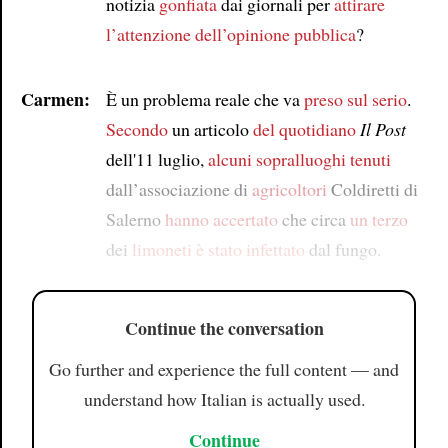
notizia
gonfiata
dai giornali per
attirare
l’attenzione dell’opinione pubblica
?
Carmen:
È un problema reale che va
preso sul serio
.
Secondo
un articolo
del quotidiano
Il Post
dell'11 luglio,
alcuni sopralluoghi tenuti
dall’associazione di
agricoltori
Coldiretti di
Salerno
hanno accertato
che circa
un terzo
dei
limoneti
è stato infettato
dal fungo.
Continue the conversation
Go further and experience the full content — and
understand how Italian is actually used.
Continue