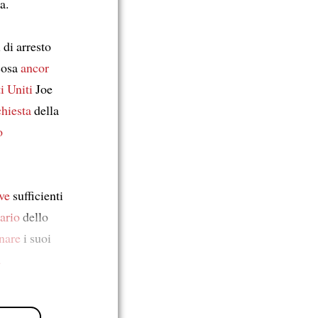
a.
 di arresto
cosa
ancor
i Uniti
Joe
chiesta
della
o
ve
sufficienti
ario
dello
nare
i suoi
a