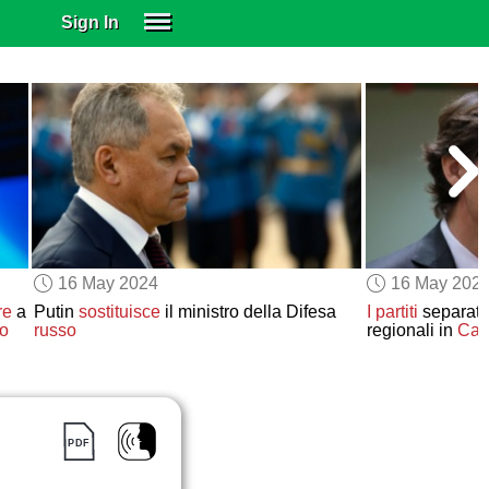
Sign In
SIGN IN
SUBSCRIBE
EDUCATIONAL LICENSES
GIFT CARDS
OTHER LANGUAGES
ABOUT US
ALEXA
16 May 2024
16 May 202
ADJUST COLORS
re
a
Putin
sostituisce
il ministro della Difesa
I partiti
separati
po
russo
regionali in
Cat