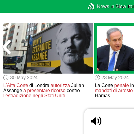
News in Slow Ital
30 May 2024
23 May 2024
L'Alta Corte
di Londra
autorizza
Julian
La Corte
penale
In
Assange
a presentare ricorso
contro
mandati di arresto
l'estradizione negli Stati Uniti
Hamas