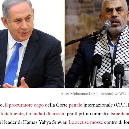
Anas-Mohammed / Shutterstock & Wik
so,
il procuratore capo
della Corte
penale
internazionale (CPI),
fficialmente
,
i mandati di arresto
per il primo ministro
israelian
il leader di Hamas Yahya Sinwar.
Le accuse mosse
contro di lo