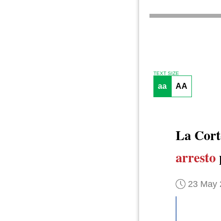
TEXT SIZE
aa
AA
La Cor
arresto
23 May 