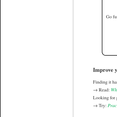
Go fu
Improve yo
Finding it h
→ Read:
Why
Looking for
→ Try:
Prac