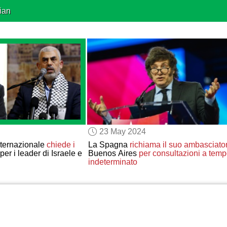
ian
23 May 2024
ternazionale
chiede
i
La Spagna
richiama il suo ambasciato
per i leader di Israele e
Buenos Aires
per consultazioni a tem
indeterminato