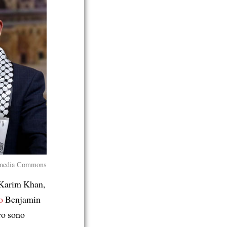
imedia Commons
 Karim Khan,
o
Benjamin
ro sono