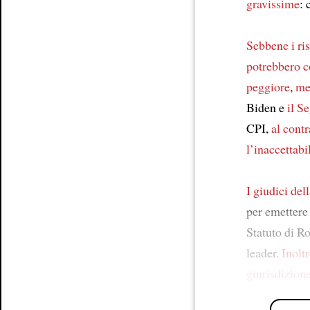
gravissime
: 
Sebbene i ri
potrebbero 
peggiore
,
me
Biden e
il S
CPI,
al contr
l’inaccettabi
I giudici de
per emettere 
Statuto di 
leader.
Inolt
giurisdizion