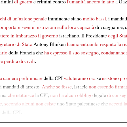
crimini
di guerra
e crimini contro
l'umanità
ancora in atto
a Gaz
schi
di un’azione penale
imminente siano
molto bassi
, i mandati
comportare
severe restrizioni
sulla loro capacità
di viaggiare e, 
ttere in imbarazzo
il governo
israeliano. Il Presidente
degli Stat
egretario di Stato
Antony Blinken
hanno entrambi respinto
la ri
ario
della Francia che
ha espresso
il suo sostegno
,
condannand
le
perdita di civili
.
lla camera preliminare
della CPI
valuteranno ora
se
esistono pro
i mandati di arresto.
Anche se fosse
, Israele
non essendo firmat
Roma
che istituisce
la CPI,
non ha alcun
obbligo
legale
di conseg
re
,
secondo alcuni
non esiste
uno Stato palestinese che
accetti l
e
della CPI.