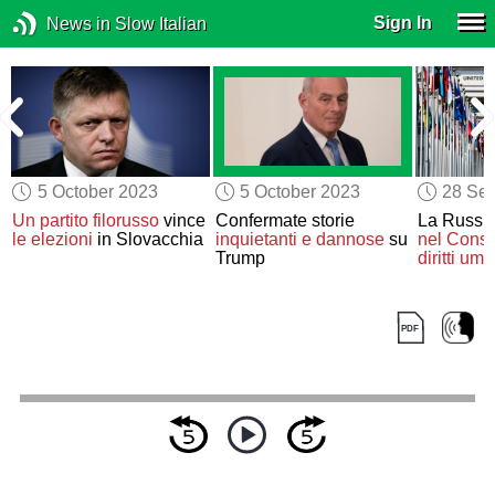
Sign In
News in Slow Italian
5 October 2023
5 October 2023
28 Se
Un partito filorusso
vince
Confermate storie
La Russi
le elezioni
in Slovacchia
inquietanti e dannose
su
nel Consi
Trump
diritti uma