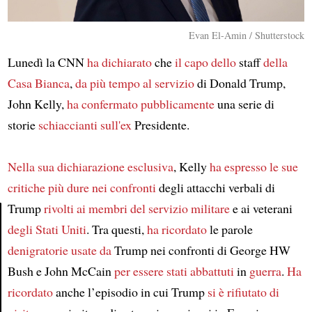
Evan El-Amin / Shutterstock
Lunedì la CNN
ha dichiarato
che
il capo dello
staff
della
Casa Bianca
,
da più tempo al servizio
di Donald Trump,
John Kelly,
ha confermato pubblicamente
una serie di
storie
schiaccianti sull'ex
Presidente.
Nella sua dichiarazione esclusiva
, Kelly
ha espresso
le sue
critiche più dure
nei confronti
degli attacchi verbali di
Trump
rivolti ai
membri del servizio militare
e ai veterani
degli Stati Uniti
. Tra questi,
ha ricordato
le parole
Article
denigratorie
usate da
Trump nei confronti di George HW
Bush e John McCain
per essere stati abbattuti
in
guerra
.
Ha
ricordato
anche l’episodio in cui Trump
si è rifiutato di