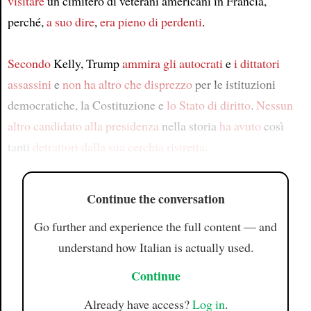
visitare
un cimitero di veterani americani in Francia,
perché,
a suo dire
,
era pieno di perdenti
.
Secondo
Kelly, Trump
ammira gli autocrati
e
i dittatori
assassini
e
non ha altro che disprezzo
per le istituzioni
democratiche, la Costituzione e
lo Stato di diritto
.
Nessun
altro candidato alla presidenza
nella storia
ha avuto
così
tanti
detrattori
dalla sua cerchia ristretta
.
Continue the conversation
Go further and experience the full content — and
understand how Italian is actually used.
Continue
Already have access?
Log in
.