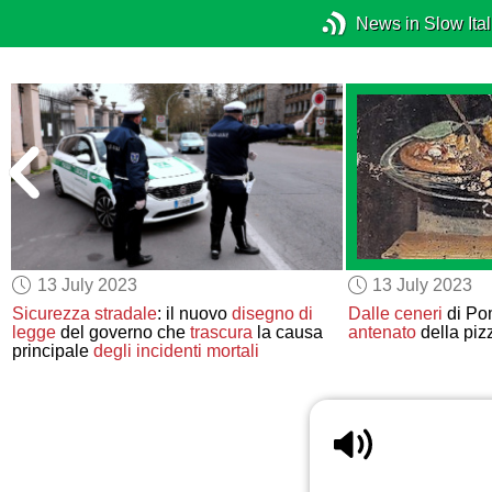
News in Slow Ital
13 July 2023
13 July 2023
Sicurezza stradale
: il nuovo
disegno di
Dalle ceneri
di Pom
legge
del governo che
trascura
la causa
antenato
della piz
principale
degli incidenti mortali