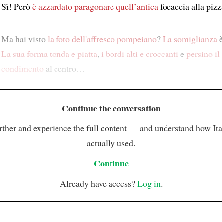
Sì! Però
è azzardato paragonare
quell’antica
focaccia alla piz
Ma hai visto
la foto dell'affresco pompeiano
?
La somiglianza
è
La sua forma tonda e piatta
,
i bordi alti e croccanti
e
persino il
condimento
al centro…
Continue the conversation
rther and experience the full content — and understand how Ital
actually used.
Continue
Already have access?
Log in
.