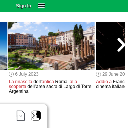
Sign In
SIGN IN
SUBSCRIBE
EDUCATIONAL LICENSES
GIFT CARDS
OTHER LANGUAGES
ABOUT US
ALEXA
6 July 2023
29 June 202
ADJUST COLORS
La rinascita
dell'
antica
Roma:
alla
Addio a
Frances
scoperta
dell’area sacra di Largo di Torre
cinema italiano
Argentina