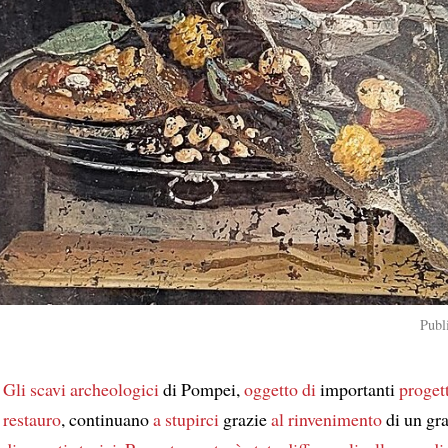
Publ
Gli scavi archeologici
di Pompei,
oggetto di
importanti
progett
restauro
, continuano
a stupirci
grazie
al rinvenimento
di un gr