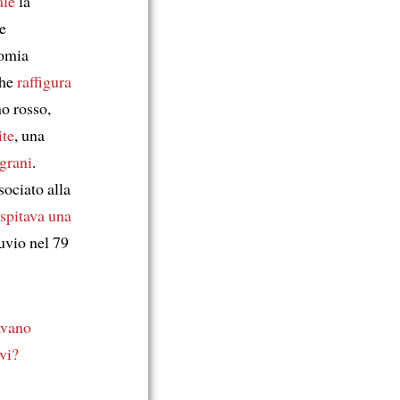
ale
la
e
nomia
che
raffigura
o rosso,
ite
, una
grani
.
sociato alla
spitava
una
uvio nel 79
vano
vi?