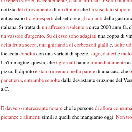
di reperti storici
.
Recentemente
,
è stata diffusa
a livello mondi
notizia
del ritrovamento
di
un dipinto
che
ha suscitato stupore
entusiasmo
tra gli esperti
del settore e
gli amanti
della gastro
italiana. Si tratta di
un affresco
risalente a
circa 2000 anni fa, 
un vassoio d'argento
.
Su di esso
sono adagiati
una coppa di vin
della frutta secca
,
una ghirlanda di corbezzoli gialli
e,
udite ud
focaccia
condita
con una varietà di spezie,
sugo
,
datteri
e
melo
Un'immagine, questa, che
i giornali
hanno
immediatamente
as
pizza. Il dipinto
è stato rinvenuto
nella parete
di una casa che
o
panetteria
,
entrambe
sepolte
dalla devastante eruzione del Ves
a.C.
È davvero interessante notare
che le persone
di allora
consuma
pietanze e alimenti
simili a quelli che mangiamo oggi.
Non tro