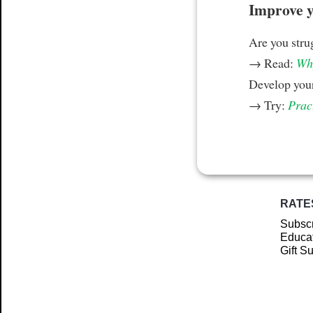
Improve yo
Are you stru
→ Read:
Why
Develop your
→ Try:
Prac
RATE
Subscr
Educat
Gift S