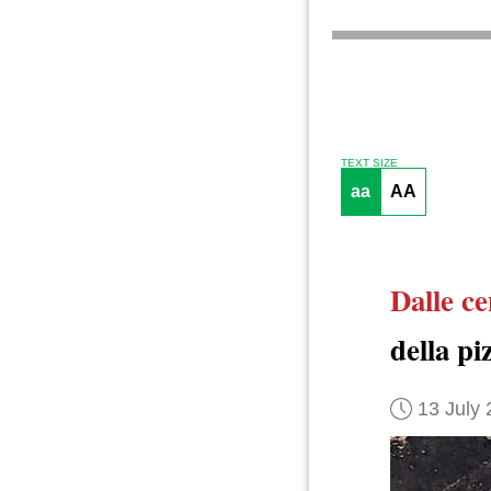
TEXT SIZE
aa
AA
Dalle ce
della pi
13 July