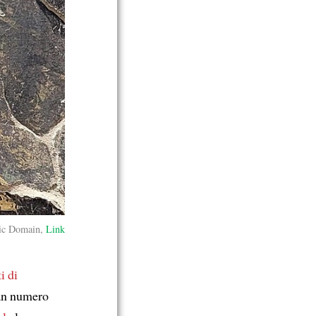
ic Domain,
Link
i di
an numero