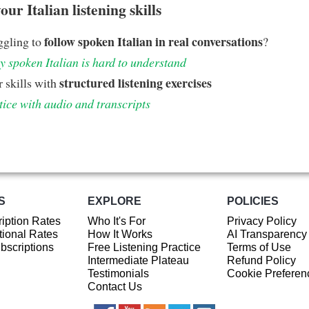
ur Italian listening skills
follow spoken Italian in real conversations
ggling to
?
 spoken Italian is hard to understand
structured listening exercises
 skills with
tice with audio and transcripts
S
EXPLORE
POLICIES
iption Rates
Who It's For
Privacy Policy
ional Rates
How It Works
AI Transparency
ubscriptions
Free Listening Practice
Terms of Use
Intermediate Plateau
Refund Policy
Testimonials
Cookie Preferen
Contact Us