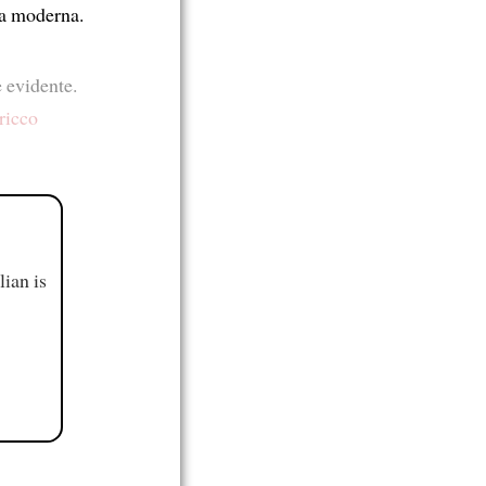
za moderna.
 evidente.
 ricco
ian is