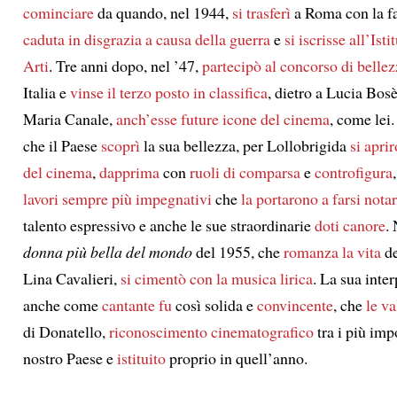
cominciare
da quando, nel 1944,
si trasferì
a Roma con la f
caduta in disgrazia
a causa della guerra
e
si iscrisse
all’Isti
Arti
. Tre anni dopo, nel ’47,
partecipò
al concorso di bellez
Italia e
vinse
il terzo posto in classifica
, dietro a Lucia Bos
Maria Canale,
anch’esse future icone del cinema
, come lei
che il Paese
scoprì
la sua bellezza, per Lollobrigida
si apri
del cinema
,
dapprima
con
ruoli di comparsa
e
controfigura
lavori sempre più impegnativi
che
la portarono
a farsi nota
talento espressivo e anche le sue straordinarie
doti canore
.
donna più bella del mondo
del 1955, che
romanza
la vita
de
Lina Cavalieri,
si cimentò con la musica lirica
. La sua inte
anche come
cantante
fu
così solida e
convincente
, che
le va
di Donatello,
riconoscimento cinematografico
tra i più imp
nostro Paese e
istituito
proprio in quell’anno.