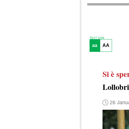
TEXT SIZE
aa
AA
Si è spe
Lollobr
26 Janu