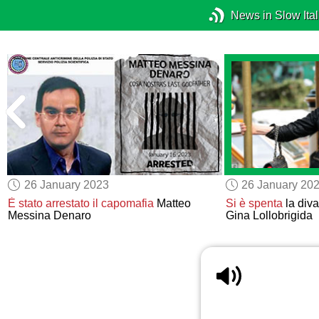
News in Slow Ital
26 January 2023
26 January 20
È stato arrestato
il capomafia
Matteo
Si è spenta
la diva
Messina Denaro
Gina Lollobrigida