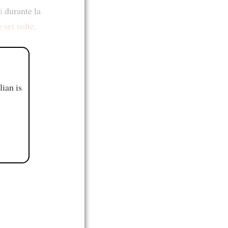
i
durante la
e sei volte
.
ian is