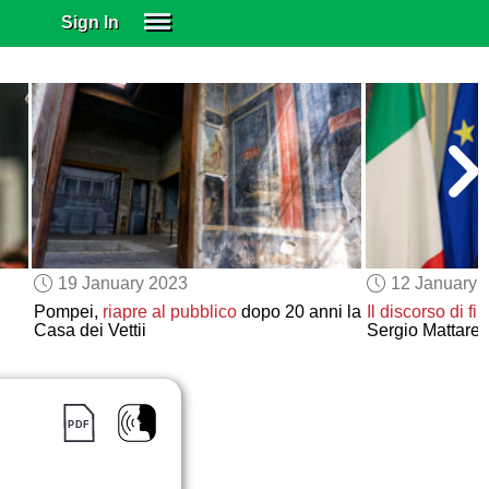
Sign In
SIGN IN
SUBSCRIBE
EDUCATIONAL LICENSES
GIFT CARDS
OTHER LANGUAGES
ABOUT US
ALEXA
19 January 2023
12 January 
ADJUST COLORS
Pompei,
riapre al pubblico
dopo 20 anni la
Il discorso di f
Casa dei Vettii
Sergio Mattarel