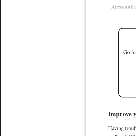
Alessandr
Go fu
Improve yo
Having trou