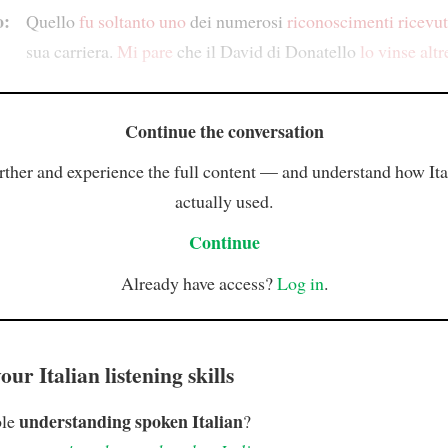
o:
Quello
fu soltanto uno
dei numerosi
riconoscimenti ricevut
sua carriera.
Mi pare
che il David di Donatello
lo vinse
altr
Continue the conversation
rther and experience the full content — and understand how Ital
actually used.
Continue
Already have access?
Log in
.
ur Italian listening skills
understanding spoken Italian
ble
?