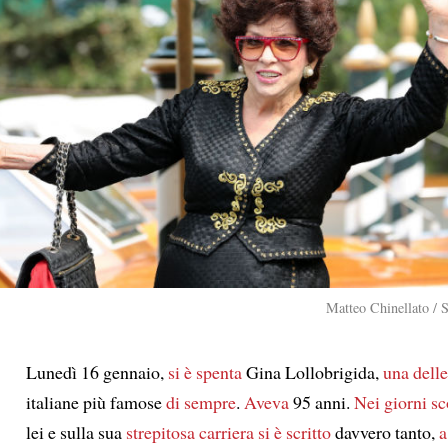
Matteo Chinellato / 
Lunedì 16 gennaio,
si è spenta
Gina Lollobrigida,
una delle
italiane più famose
di sempre
.
Aveva
95 anni.
Nei giorni sc
lei e sulla sua
strepitosa carriera
si è scritto
davvero tanto,
a