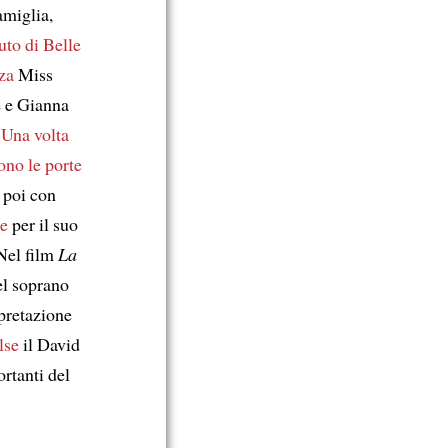
amiglia,
tuto di Belle
za
Miss
è e Gianna
.
Una volta
rono le porte
, poi con
re
per il suo
 Nel film
La
l soprano
rpretazione
lse
il David
ortanti del