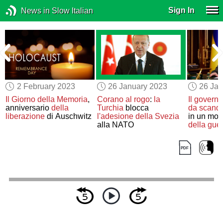
Sign In
News in Slow Italian
2 February 2023
26 January 2023
26 Jan
Il Giorno della Memoria
,
Corano al rogo
:
la
Il govern
anniversario
della
Turchia
blocca
da scanda
liberazione
di Auschwitz
l'adesione della Svezia
in un mom
alla NATO
della gue