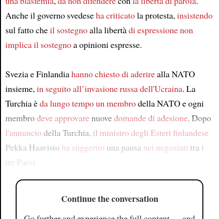
una blasfemia
,
da non difendere
con
la libertà di parola
.
Anche il governo svedese
ha criticato
la protesta,
insistendo
sul fatto che
il sostegno
alla libertà
di espressione
non
implica il sostegno
a opinioni espresse.
Svezia e Finlandia
hanno chiesto di aderire
alla NATO
insieme,
in seguito all’invasione russa
dell'Ucraina
. La
Turchia è
da lungo tempo un membro
della NATO e ogni
membro
deve approvare
nuove
domande di adesione
. Dopo
l'annuncio
della Turchia,
il ministro degli Esteri finlandese
Pekka Haavisto
ha suggerito
una pausa
nei negoziati
tra i
tre Paesi.
Continue the conversation
Go further and experience the full content — and