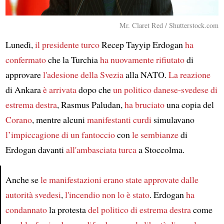
Mr. Claret Red / Shutterstock.com
Lunedì,
il presidente turco
Recep Tayyip Erdogan
ha
confermato
che la Turchia
ha nuovamente rifiutato
di
approvare
l'adesione della Svezia
alla NATO.
La reazione
di Ankara
è arrivata
dopo che
un politico danese-svedese di
estrema destra
, Rasmus Paludan,
ha bruciato
una copia del
Corano
, mentre alcuni
manifestanti curdi
simulavano
l’impiccagione di un fantoccio
con
le sembianze
di
Erdogan davanti
all'ambasciata turca
a Stoccolma.
Anche se
le manifestazioni
erano state approvate
dalle
autorità svedesi
,
l'incendio non lo è stato
. Erdogan
ha
Article
condannato
la protesta
del politico di estrema destra
come