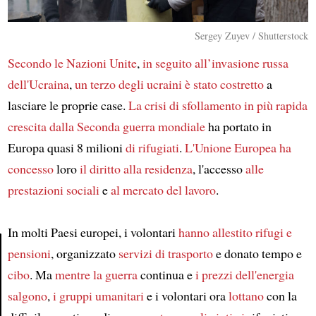
Sergey Zuyev / Shutterstock
Secondo
le Nazioni Unite
,
in seguito all’invasione russa
dell'Ucraina
,
un terzo degli ucraini
è stato costretto
a
lasciare le proprie case.
La crisi di sfollamento in più rapida
crescita
dalla Seconda guerra mondiale
ha portato in
Europa quasi 8 milioni
di rifugiati
.
L'Unione Europea
ha
concesso
loro
il diritto alla residenza
, l'accesso
alle
prestazioni sociali
e
al mercato del lavoro
.
In molti Paesi europei, i volontari
hanno allestito
rifugi e
pensioni
, organizzato
servizi di trasporto
e donato tempo e
cibo
. Ma
mentre
la guerra
continua e
i prezzi dell'energia
Article
salgono
,
i gruppi umanitari
e i volontari ora
lottano
con la