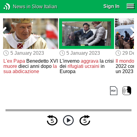
Sign In
News in Slow Italian
5 January 2023
5 January 2023
29 De
L'ex Papa
Benedetto XVI
L'inverno
aggrava
la crisi
Il mondo 
muore
dieci anni dopo
la
dei
rifugiati ucraini
in
2022 con
sua abdicazione
Europa
un 2023
m