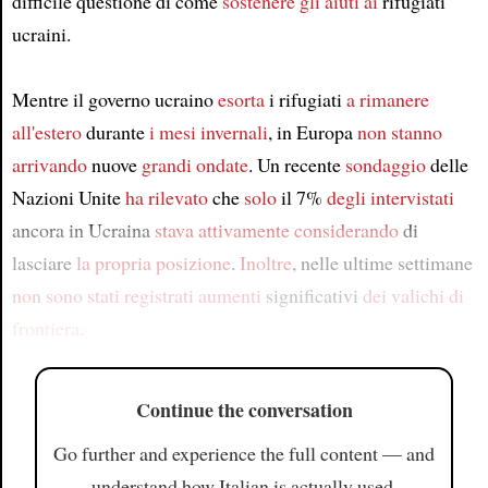
difficile questione di come
sostenere gli aiuti ai
rifugiati
ucraini.
Mentre il governo ucraino
esorta
i rifugiati
a rimanere
all'estero
durante
i mesi invernali
, in Europa
non stanno
arrivando
nuove
grandi ondate
. Un recente
sondaggio
delle
Nazioni Unite
ha rilevato
che
solo
il 7%
degli intervistati
ancora in Ucraina
stava attivamente considerando
di
lasciare
la propria posizione
.
Inoltre
, nelle ultime settimane
non sono stati registrati
aumenti
significativi
dei valichi di
frontiera
.
Continue the conversation
Go further and experience the full content — and
understand how Italian is actually used.